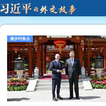
漫步钓鱼台