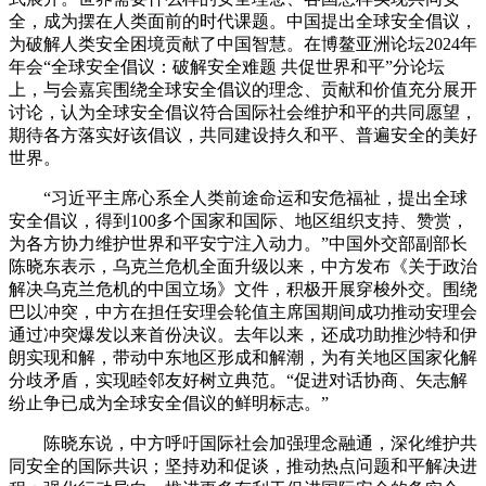
全，成为摆在人类面前的时代课题。中国提出全球安全倡议，
为破解人类安全困境贡献了中国智慧。在博鳌亚洲论坛2024年
年会“全球安全倡议：破解安全难题 共促世界和平”分论坛
上，与会嘉宾围绕全球安全倡议的理念、贡献和价值充分展开
讨论，认为全球安全倡议符合国际社会维护和平的共同愿望，
期待各方落实好该倡议，共同建设持久和平、普遍安全的美好
世界。
“习近平主席心系全人类前途命运和安危福祉，提出全球
安全倡议，得到100多个国家和国际、地区组织支持、赞赏，
为各方协力维护世界和平安宁注入动力。”中国外交部副部长
陈晓东表示，乌克兰危机全面升级以来，中方发布《关于政治
解决乌克兰危机的中国立场》文件，积极开展穿梭外交。围绕
巴以冲突，中方在担任安理会轮值主席国期间成功推动安理会
通过冲突爆发以来首份决议。去年以来，还成功助推沙特和伊
朗实现和解，带动中东地区形成和解潮，为有关地区国家化解
分歧矛盾，实现睦邻友好树立典范。“促进对话协商、矢志解
纷止争已成为全球安全倡议的鲜明标志。”
陈晓东说，中方呼吁国际社会加强理念融通，深化维护共
同安全的国际共识；坚持劝和促谈，推动热点问题和平解决进