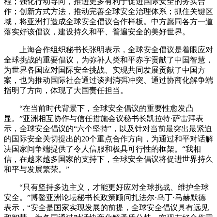
程；强化行动导向，推进更多有利于促进国际安全的务实合
作；创新方式方法，推动完善全球安全治理体系；抓住关键区
域，将亚洲打造成全球安全倡议合作样板。中方愿同各方一道
落实好该倡议，建设持久和平、普遍安全的美好世界。
上海合作组织秘书长张明表示，全球安全倡议是着眼应对
全球挑战的重要倡议，为弥补人类和平赤字贡献了中国智慧，
为世界各国应对国际安全挑战、实现共同发展贡献了中国方
案，也为推动国际社会通过谈判消弭冲突、通过协商化解争端
指明了方向，体现了大国责任担当。
“在当前时代背景下，全球安全倡议的重要性愈发凸
显。”亚洲相互协作与信任措施会议秘书长凯拉特·萨雷拜表
示，全球安全倡议的“六个坚持”，以及针对当前最突出最紧迫
的国际安全关切提出的20个重点合作方向，为通过和平对话解
决国家间争端提供了令人信服和极具可行性的框架。“我相
信，在越来越多国家的支持下，全球安全倡议将促进世界持久
和平与发展繁荣。”
“只有坚持多边主义，才能更好应对全球挑战、维护全球
安全。”博鳌亚洲论坛秘书长政策顾问扎法尔·乌丁·马赫默德
表示，“安全是国家实现发展的前提，全球安全倡议具有远见