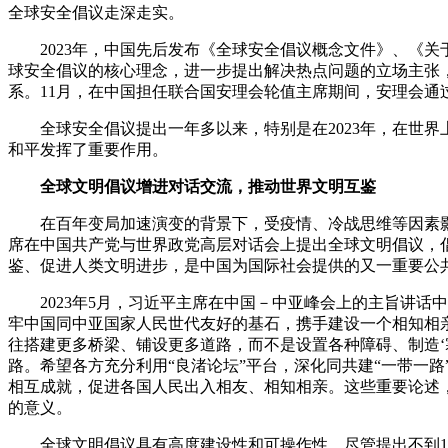
全球安全倡议走深走实。
2023年，中国先后发布《全球安全倡议概念文件》、《
球安全倡议的核心理念，进一步提出解决热点问题的立场主张，
系。11月，在中国担任联合国安理会轮值主席期间，安理会通
全球安全倡议提出一年多以来，特别是在2023年，在世
和平发挥了重要作用。
全球文明倡议增进对话交流，推动世界文明互鉴
在百年变局加速演变的背景下，受疫情、冷战思维等因素影
席在中国共产党与世界政党高层对话会上提出全球文明倡议，
鉴、促进人类文明进步，是中国为国际社会提供的又一重要公
2023年5月，习近平主席在中国－中亚峰会上的主旨讲
牢中国同中亚国家人民世代友好的基石，携手建设一个相知相亲
往搭建更多桥梁、铺设更多道路，而不是设置各种障碍、制造‘
路。希望各方充分利用“良渚论坛”平台，深化同共建“一带一
相互成就，促进各国人民出入相友、相知相亲。这些重要论述
的意义。
全球文明倡议具有高度建设性和可操作性，尽管提出不到