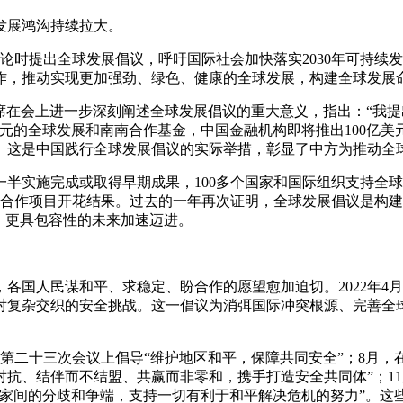
发展鸿沟持续拉大。
性辩论时提出全球发展倡议，呼吁国际社会加快落实2030年可持
作，推动实现更加强劲、绿色、健康的全球发展，构建全球发展
近平主席在会上进一步深刻阐述全球发展倡议的重大意义，指出：“
美元的全球发展和南南合作基金，中国金融机构即将推出100亿
。这是中国践行全球发展倡议的实际举措，彰显了中方为推动全
半实施完成或取得早期成果，100多个国家和国际组织支持全球发
展合作项目开花结果。过去的一年再次证明，全球发展倡议是构
、更具包容性的未来加速迈进。
各国人民谋和平、求稳定、盼合作的愿望愈加迫切。2022年4
对复杂交织的安全挑战。这一倡议为消弭国际冲突根源、完善全
事会第二十三次会议上倡导“维护地区和平，保障共同安全”；8月
抗、结伴而不结盟、共赢而非零和，携手打造安全共同体”；11
国家间的分歧和争端，支持一切有利于和平解决危机的努力”。这