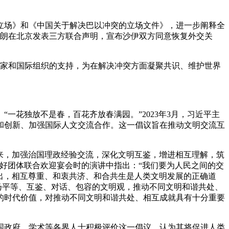
国立场》和《中国关于解决巴以冲突的立场文件》，进一步阐释全
伊朗在北京发表三方联合声明，宣布沙伊双方同意恢复外交关
个国家和国际组织的支持，为在解决冲突方面凝聚共识、维护世界
一花独放不是春，百花齐放春满园。”2023年3月，习近平主
和创新、加强国际人文交流合作。这一倡议旨在推动文明交流互
往来，加强治国理政经验交流，深化文明互鉴，增进相互理解，筑
友好团体联合欢迎宴会时的演讲中指出：“我们要为人民之间的交
指出，相互尊重、和衷共济、和合共生是人类文明发展的正确道
扬平等、互鉴、对话、包容的文明观，推动不同文明和谐共处、
的时代价值，对推动不同文明和谐共处、相互成就具有十分重要
国政府、学术等各界人士积极评价这一倡议，认为其将促进人类