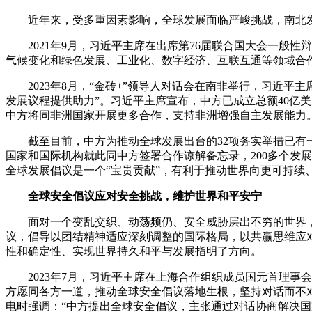
近年来，受多重因素影响，全球发展面临严峻挑战，南北
2021年9月，习近平主席在出席第76届联合国大会一般
气候变化和绿色发展、工业化、数字经济、互联互通等领域合
2023年8月，“金砖+”领导人对话会在南非举行，习
发展议程提供助力”。习近平主席宣布，中方已成立总额40亿
中方将同非洲国家开展更多合作，支持非洲增强自主发展能力
截至目前，中方为推动全球发展出台的32项务实举措已有一
国家和国际机构就此同中方签署合作谅解备忘录，200多个发
全球发展倡议是一个“宝贵贡献”，有利于推动世界向更可持续
全球安全倡议应对安全挑战，维护世界和平安宁
面对一个变乱交织、动荡频仍、安全威胁层出不穷的世界，
议，倡导以团结精神适应深刻调整的国际格局，以共赢思维应
性和确定性、实现世界持久和平与发展指明了方向。
2023年7月，习近平主席在上海合作组织成员国元首理
方愿同各方一道，推动全球安全倡议落地生根，坚持对话而不对
电时强调：“中方提出全球安全倡议，主张通过对话协商解决