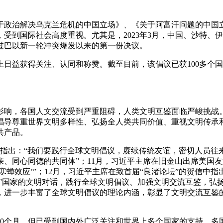
关于政治解决乌克兰危机的中国立场》、《关于阿富汗问题的中
受到国际社会高度重视。尤其是，2023年3月，中国、沙特、
过巴以新一轮冲突爆发以来的第一份决议。
界上日益获得关注、认同和称赞。截至目前，该倡议已获100多
响，各国人文交流受到严重阻碍，人类文明互鉴面临严峻挑战。“
倡导尊重世界文明多样性、弘扬全人类共同价值、重视文明传承
共产品。
话中指出：“我们要践行全球文明倡议，赓续传统友谊，密切人员
、同心同德的共同体”；11月，习近平主席在旧金山出席美国
寒蝉效应’”；12月，习近平主席在致首届“良渚论坛”的贺信中
路”国家的文明对话，践行全球文明倡议、加强文明交流互鉴，弘
，进一步丰富了全球文明倡议的理论内涵，彰显了文明交流互鉴
10个月，但已受到国内外广泛关注和世界上多个国家的支持。多