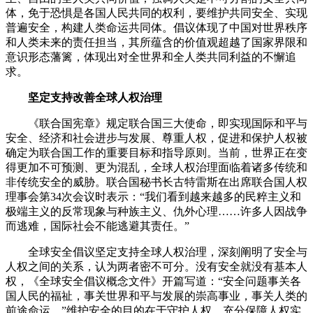
体，免于恐惧是各国人民共同的权利，要维护共同安全、实现
普遍安全，构建人类命运共同体。倡议体现了中国对世界秩序
和人类未来的责任担当，其所蕴含的价值观超越了国家界限和
意识形态藩篱，体现出对全世界和全人类共同利益的不懈追
求。
坚定支持改善全球人权治理
《联合国宪章》规定联合国三大使命，即实现国际和平与
安全、经济和社会进步与发展、尊重人权，促进和保护人权被
确定为联合国工作的重要目标和指导原则。当前，世界正在变
得更加不可预测、更为混乱，全球人权治理面临着诸多传统和
非传统安全的威胁。联合国秘书长古特雷斯在出席联合国人权
理事会第34次会议时表示：“我们看到越来越多的民粹主义和
极端主义的反常现象与种族主义、仇外心理……许多人因战争
而逃难，国际社会不能逃避其责任。”
全球安全倡议坚定支持全球人权治理，深刻阐明了安全与
人权之间的关系，认为两者密不可分。没有安全就没有基本人
权，《全球安全倡议概念文件》开篇写道：“安全问题事关各
国人民的福祉，事关世界和平与发展的崇高事业，事关人类的
前途命运。”维护安全的目的在于守护人权，充分保障人权实