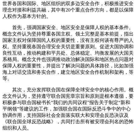
世界各国和国际、地区组织的双多边安全合作，积极推进安全
理念对接和利益共融，其中有20个重点合作方向，都是以保障
人权作为基本方针的。
首先，强调国家安全、地区安全是保障人权的基本条件。
概念文件认为坚持尊重各国主权、领土完整是基本前提，指出
国家主权对保障国民人权的重要性，没有主权何谈有尊严的人
权。坚持重视各国合理安全关切是重要原则。促进大国协调和
良性互动，推动构建和平共处、总体稳定、均衡发展的大国关
系格局。概念文件也强调推动政治解决国际和地区热点问题对
保障人权的重要性，并提出了解决问题的具体路径，比如加强
海上对话交流和务实合作，建立地区安全合作机制和架构，等
等。
其次，充分发挥联合国在保障全球安全中的核心作用。概
念文件认为，坚持遵守联合国宪章宗旨和原则是根本遵循，要
积极参与联合国秘书长“我们的共同议程”报告关于制定“新和
平纲领”等建议的工作，加强联合国在国际反恐斗争中的中心
协调作用，支持国际社会全面落实联大和安理会反恐决议及
《联合国全球反恐战略》，共同打击所有被安理会列名的恐怖
组织和人员。