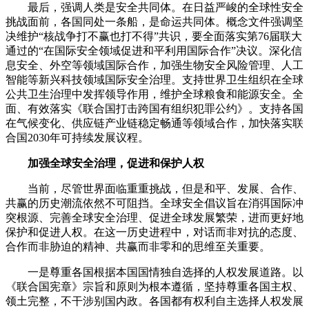
最后，强调人类是安全共同体。在日益严峻的全球性安全
挑战面前，各国同处一条船，是命运共同体。概念文件强调坚
决维护“核战争打不赢也打不得”共识，要全面落实第76届联大
通过的“在国际安全领域促进和平利用国际合作”决议。深化信
息安全、外空等领域国际合作，加强生物安全风险管理、人工
智能等新兴科技领域国际安全治理。支持世界卫生组织在全球
公共卫生治理中发挥领导作用，维护全球粮食和能源安全。全
面、有效落实《联合国打击跨国有组织犯罪公约》。支持各国
在气候变化、供应链产业链稳定畅通等领域合作，加快落实联
合国2030年可持续发展议程。
加强全球安全治理，促进和保护人权
当前，尽管世界面临重重挑战，但是和平、发展、合作、
共赢的历史潮流依然不可阻挡。全球安全倡议旨在消弭国际冲
突根源、完善全球安全治理、促进全球发展繁荣，进而更好地
保护和促进人权。在这一历史进程中，对话而非对抗的态度、
合作而非胁迫的精神、共赢而非零和的思维至关重要。
一是尊重各国根据本国国情独自选择的人权发展道路。以
《联合国宪章》宗旨和原则为根本遵循，坚持尊重各国主权、
领土完整，不干涉别国内政。各国都有权利自主选择人权发展