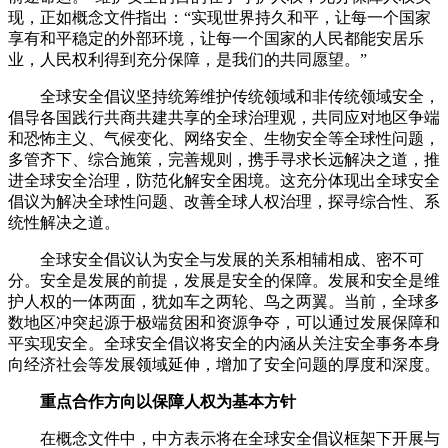
现，正如概念文件指出：“实现世界持久和平，让每一个国家
享有和平稳定的外部环境，让每一个国家的人民都能安居乐
业，人民权利得到充分保障，是我们的共同愿望。”
全球安全倡议坚持统筹维护传统领域和非传统领域安全，
倡导各国践行共商共建共享的全球治理观，共同应对地区争端
和恐怖主义、气候变化、网络安全、生物安全等全球性问题，
多管齐下、综合施策，完善规则，携手寻求长远解决之道，推
进全球安全治理，防范化解安全困境。这充分体现出全球安全
倡议为解决全球性问题、改善全球人权治理，探寻综合性、系
统性解决之道。
全球安全倡议认为安全与发展的关系相辅相成、密不可
分。安全是发展的前提，发展是安全的保障。发展和安全是维
护人权的一体两面，犹如车之两轮、鸟之两翼。当前，全球多
数地区冲突起源于极端贫困和资源争夺，可以通过发展保障和
平实现安全。全球安全倡议将安全的内涵从关注安全事务本身
向经济社会等发展领域延伸，增加了安全问题的厚度和深度。
重点合作方向以保障人权为基本方针
在概念文件中，中方表示将在全球安全倡议框架下开展与