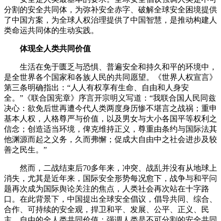
分割的安全共同体，为弥补安全赤字、破解全球安全困境提供
了中国方案，为全球人权治理提供了中国智慧，是推动构建人
类命运共同体的生动实践。
体现全人类共同价值
生活在免于匮乏与恐惧、普遍安全和持久和平的环境中，
是全世界各个国家和各族人民的共同愿望。《世界人权宣言》
第三条明确指出：“人人有权享有生命、自由和人身安
全。”《联合国宪章》序言开宗明义写道：“我联合国人民同兹
决心：欲免后世再遭今代人类两度身历惨不堪言之战祸；重申
基本人权，人格尊严与价值，以及男女与大小各国平等权利之
信念；创造适当环境，俾克维持正义，尊重由条约与国际法其
他渊源而起之义务，久而弗懈；促成大自由中之社会进步及较
善之民生。”
然而，二战结束后70多年来，冲突、战乱并没有从地球上
消失，尤其是近年来，国际安全形势每况愈下，战争与和平问
题再次成为国际舆论关注的焦点，人类社会再次站在十字路
口。在此背景下，中国提出全球安全倡议，倡导共同、综合、
合作、可持续的安全观，捍卫和平、发展、公平、正义、民
主、自由的全人类共同价值；强调人类是不可分割的安全共同