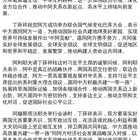
方本着真诚互信、平等互利精神，进一步加强政治引领，深化
全方位合作，推动中阿关系在新起点、高水平上持续向前发
展。
丁薛祥祝贺阿方成功举办联合国气候变化巴库大会，表示
中方愿同阿方一道，为推动国际社会共建地球美好家园、实现
世界可持续发展作出“中阿贡献”。愿同阿方携手努力，共同落
实好全球发展倡议、全球安全倡议、全球文明倡议，促进地区
和世界和平稳定、发展繁荣，推动构建人类命运共同体。
阿利耶夫请丁薛祥转达对习近平主席的诚挚问候。阿利耶
夫表示，阿中是真正的战略伙伴，两国高层交往密切，双边合
作稳步推进。阿方一贯高度重视发展对华关系，支持习近平主
席提出的系列重大理念倡议，愿同中方积极共建“一带一路”，
拓展跨里海国际运输，加强各领域合作，推动两国关系迈上新
台阶。阿方愿同中方密切协作，支持多边主义，推动文明和文
化对话，促进国际社会公平公正。
同穆斯塔法耶夫举行会谈时，丁薛祥表示，双方要落实好
两国元首重要共识，筑牢政治互信，在涉及彼此核心利益和重
大关切问题上坚定相互支持，捍卫两国共同利益。中方愿推动
高质量共建“一带一路”同阿方经济社会发展战略深入对接，以
更多务实合作成果丰富战略伙伴关系内涵，更好造福两国人