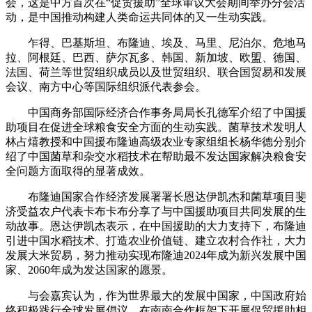
会，这是中方首次在“促贸援助”全球审议大会期间举办分会活
动，是中国推动构建人类命运共同体的又一生动实践。
乍得、巴基斯坦、布隆迪、埃及、马里、尼泊尔、危地马
拉、阿根廷、巴西、萨尔瓦多、韩国、新加坡、欧盟、德国、
法国、荷兰等世贸组织成员以及世贸组织、联合国贸易和发展
会议、南方中心等国际组织派代表参会。
中国商务部国际经济合作事务局局长孔德军介绍了中国援
助项目在促进全球粮食安全方面的生动实践。菌草技术发明人
林占熺教授和中国援布隆迪高级农业专家组组长杨华德分别介
绍了中国菌草和杂交水稻技术在帮助最不发达国家解决粮食安
全问题方面取得的显著成效。
布隆迪国家合作经济发展署署长恩达伊凯杰和菌草项目斐
济受益农户代表卡布卡布分享了与中国援助项目共同发展的生
动故事。恩达伊凯杰表示，在中国援助的大力支持下，布隆迪
引进中国水稻技术、打造农业价值链、建立农村合作社，大力
发展大米贸易，努力推动实现布隆迪2024年成为新兴发展中国
家、2060年成为发达国家的愿景。
与会嘉宾认为，作为世界最大的发展中国家，中国政府始
终积极践行全球发展倡议，在南南合作框架下开展促贸援助相