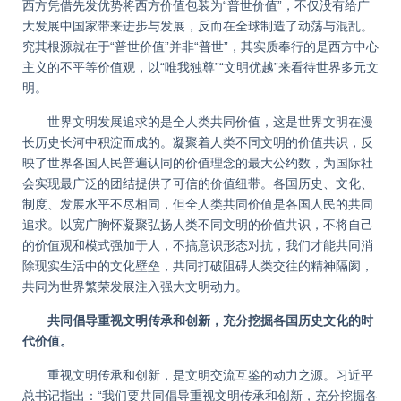
西方凭借先发优势将西方价值包装为“普世价值”，不仅没有给广
大发展中国家带来进步与发展，反而在全球制造了动荡与混乱。
究其根源就在于“普世价值”并非“普世”，其实质奉行的是西方中心
主义的不平等价值观，以“唯我独尊”“文明优越”来看待世界多元文
明。
世界文明发展追求的是全人类共同价值，这是世界文明在漫
长历史长河中积淀而成的。凝聚着人类不同文明的价值共识，反
映了世界各国人民普遍认同的价值理念的最大公约数，为国际社
会实现最广泛的团结提供了可信的价值纽带。各国历史、文化、
制度、发展水平不尽相同，但全人类共同价值是各国人民的共同
追求。以宽广胸怀凝聚弘扬人类不同文明的价值共识，不将自己
的价值观和模式强加于人，不搞意识形态对抗，我们才能共同消
除现实生活中的文化壁垒，共同打破阻碍人类交往的精神隔阂，
共同为世界繁荣发展注入强大文明动力。
共同倡导重视文明传承和创新，充分挖掘各国历史文化的时
代价值。
重视文明传承和创新，是文明交流互鉴的动力之源。习近平
总书记指出：“我们要共同倡导重视文明传承和创新，充分挖掘各