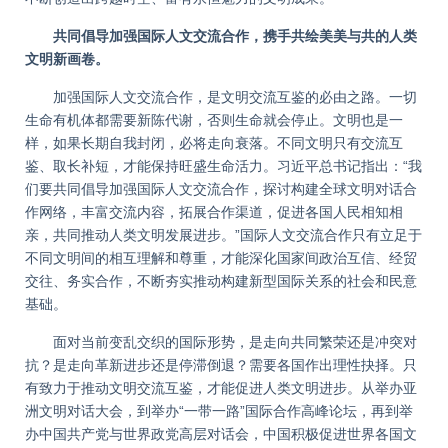
共同倡导加强国际人文交流合作，携手共绘美美与共的人类
文明新画卷。
加强国际人文交流合作，是文明交流互鉴的必由之路。一切
生命有机体都需要新陈代谢，否则生命就会停止。文明也是一
样，如果长期自我封闭，必将走向衰落。不同文明只有交流互
鉴、取长补短，才能保持旺盛生命活力。习近平总书记指出：“我
们要共同倡导加强国际人文交流合作，探讨构建全球文明对话合
作网络，丰富交流内容，拓展合作渠道，促进各国人民相知相
亲，共同推动人类文明发展进步。”国际人文交流合作只有立足于
不同文明间的相互理解和尊重，才能深化国家间政治互信、经贸
交往、务实合作，不断夯实推动构建新型国际关系的社会和民意
基础。
面对当前变乱交织的国际形势，是走向共同繁荣还是冲突对
抗？是走向革新进步还是停滞倒退？需要各国作出理性抉择。只
有致力于推动文明交流互鉴，才能促进人类文明进步。从举办亚
洲文明对话大会，到举办“一带一路”国际合作高峰论坛，再到举
办中国共产党与世界政党高层对话会，中国积极促进世界各国文