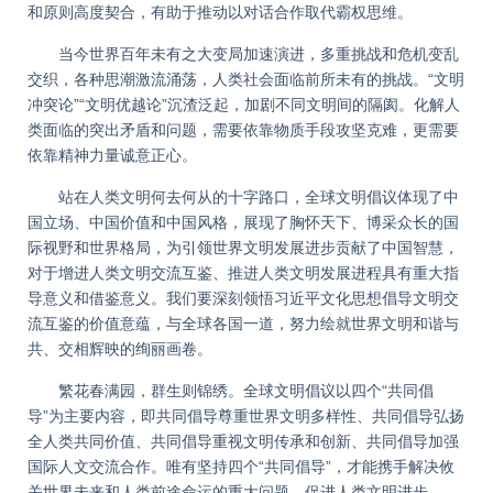
和原则高度契合，有助于推动以对话合作取代霸权思维。
当今世界百年未有之大变局加速演进，多重挑战和危机变乱
交织，各种思潮激流涌荡，人类社会面临前所未有的挑战。“文明
冲突论”“文明优越论”沉渣泛起，加剧不同文明间的隔阂。化解人
类面临的突出矛盾和问题，需要依靠物质手段攻坚克难，更需要
依靠精神力量诚意正心。
站在人类文明何去何从的十字路口，全球文明倡议体现了中
国立场、中国价值和中国风格，展现了胸怀天下、博采众长的国
际视野和世界格局，为引领世界文明发展进步贡献了中国智慧，
对于增进人类文明交流互鉴、推进人类文明发展进程具有重大指
导意义和借鉴意义。我们要深刻领悟习近平文化思想倡导文明交
流互鉴的价值意蕴，与全球各国一道，努力绘就世界文明和谐与
共、交相辉映的绚丽画卷。
繁花春满园，群生则锦绣。全球文明倡议以四个“共同倡
导”为主要内容，即共同倡导尊重世界文明多样性、共同倡导弘扬
全人类共同价值、共同倡导重视文明传承和创新、共同倡导加强
国际人文交流合作。唯有坚持四个“共同倡导”，才能携手解决攸
关世界未来和人类前途命运的重大问题，促进人类文明进步。