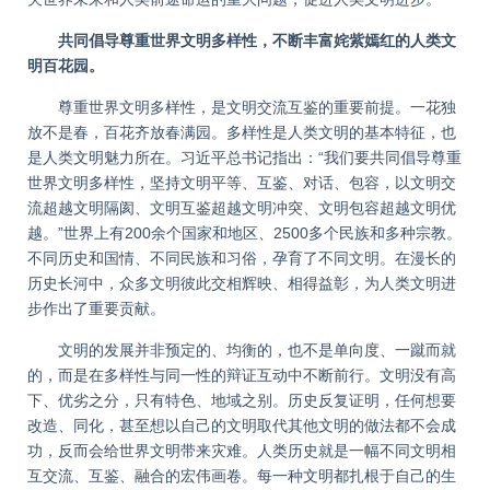
共同倡导尊重世界文明多样性，不断丰富姹紫嫣红的人类文
明百花园。
尊重世界文明多样性，是文明交流互鉴的重要前提。一花独
放不是春，百花齐放春满园。多样性是人类文明的基本特征，也
是人类文明魅力所在。习近平总书记指出：“我们要共同倡导尊重
世界文明多样性，坚持文明平等、互鉴、对话、包容，以文明交
流超越文明隔阂、文明互鉴超越文明冲突、文明包容超越文明优
越。”世界上有200余个国家和地区、2500多个民族和多种宗教。
不同历史和国情、不同民族和习俗，孕育了不同文明。在漫长的
历史长河中，众多文明彼此交相辉映、相得益彰，为人类文明进
步作出了重要贡献。
文明的发展并非预定的、均衡的，也不是单向度、一蹴而就
的，而是在多样性与同一性的辩证互动中不断前行。文明没有高
下、优劣之分，只有特色、地域之别。历史反复证明，任何想要
改造、同化，甚至想以自己的文明取代其他文明的做法都不会成
功，反而会给世界文明带来灾难。人类历史就是一幅不同文明相
互交流、互鉴、融合的宏伟画卷。每一种文明都扎根于自己的生