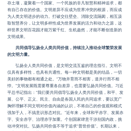
存土壤，凝聚着一个国家、一个民族的非凡智慧和精神追求，都
有自己存在的价值。文明差异不应成为世界冲突的根源，而应成
为人类文明进步的动力。打破交往壁垒、消除交流隔阂，相互汲
取智慧养分，让文明多样性成为世界发展的活力和动力之源，这
样世界文明百花园才能万紫千红、生机盎然，才能不断创造新的
文明成果。
共同倡导弘扬全人类共同价值，持续注入推动全球繁荣发展
的文明力量。
弘扬全人类共同价值，是文明交流互鉴的理念指引。文明不
仅具有多样性，也具有共通性。每一种文明都是美的结晶，一切
美好的事物都有相通之处。“万物并育而不相害，道并行而不相
悖。”文明发展既需要尊重各自差异，也需要弘扬共同价值。习近
平总书记指出：“我们要共同倡导弘扬全人类共同价值，和平、发
展、公平、正义、民主、自由是各国人民的共同追求，要以宽广
胸怀理解不同文明对价值内涵的认识，不将自己的价值观和模式
强加于人，不搞意识形态对抗。”近年来，全球和平赤字、发展赤
字、安全赤字、治理赤字加重。个别国家肆意干涉别国内政，挑
动冲突对抗。弘扬共同价值不等于追求“普世价值”。长期以来，