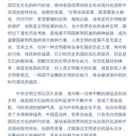
国历史文化的时代价值，推动各国优秀传统文化在现代化进程中
实现创造性转化、创新性发展。”文明永续发展，既需要薪火相
传、代代守护，更需要顺时应势、推陈出新。传承是对文明根基
的保护，创新是文明发展的动力。当今世界存在的各种文明，都
经过了漫长历史考验，延续着不同国家和民族的精神血脉，成为
凝聚国家和民族的强大精神力量。人类文明的发展不是无源之
水、无本之木。任何一种文明都有自身扎根的历史土壤，有特有
的习俗、传统和价值观，它们经历史风霜的洗礼而留存。历史是
它们的根和魂，割断历史的文明没有生命力。对历史最好的继
承，就是创造新的历史；对人类文明最大的礼敬，就是创造人类
文明新形态。一味固守会阉割文明的生命力，将会被滚滚向前的
时代潮流所抛弃。
中华文明之所以历久弥新，成为唯一没有中断的源远流长的
文明，就是因为它始终在应时处变中不断升华，形成了革故鼎
新、与时俱进的精神气质。这为中华民族生生不息、欣欣向荣提
供了丰厚精神滋养。中国是这样，世界亦如是。只有充分挖掘各
国历史文化的时代价值，推动各国优秀传统文化在现代化进程中
实现创造性转化、创新性发展，才能激活文明进步的源头活水，
不断创造出跨越时空、富有永恒魅力的文明成果。