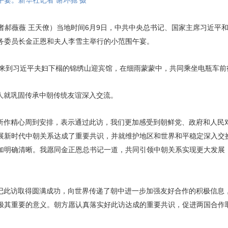
宴。新华社记者 谢环驰 摄
者郝薇薇 王天僚）当地时间6月9日，中共中央总书记、国家主席习近平
务委员长金正恩和夫人李雪主举行的小范围午宴。
夫妇来到习近平夫妇下榻的锦绣山迎宾馆，在细雨蒙蒙中，共同乘坐电瓶车
人就巩固传承中朝传统友谊深入交流。
所作精心周到安排，表示通过此访，我们更加感受到朝鲜党、政府和人民
展新时代中朝关系达成了重要共识，并就维护地区和世界和平稳定深入交
加明确清晰。我愿同金正恩总书记一道，共同引领中朝关系实现更大发展
记此访取得圆满成功，向世界传递了朝中进一步加强友好合作的积极信息
极其重要的意义。朝方愿认真落实好此访达成的重要共识，促进两国合作