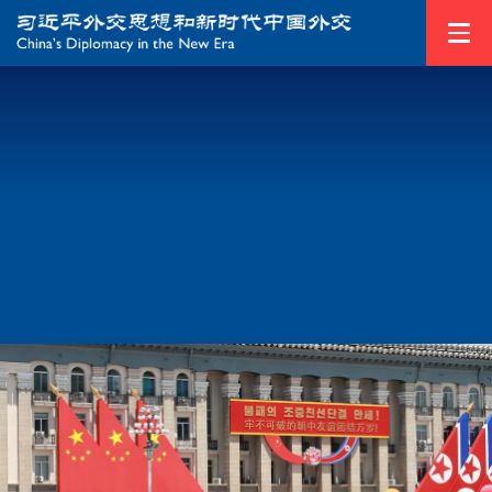
1
/
4