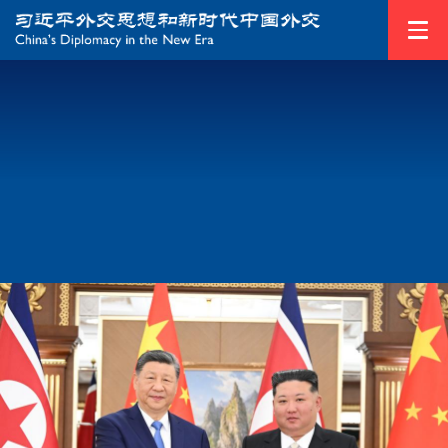
1
/
5