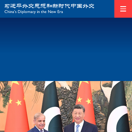
1
/
2