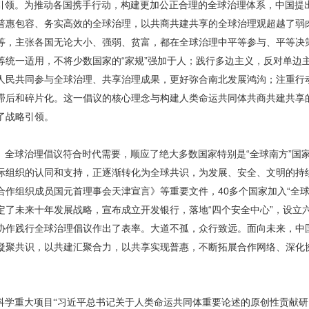
引领。为推动各国携手行动，构建更加公正合理的全球治理体系，中国提
普惠包容、务实高效的全球治理，以共商共建共享的全球治理观超越了弱
等，主张各国无论大小、强弱、贫富，都在全球治理中平等参与、平等决
等统一适用，不将少数国家的“家规”强加于人；践行多边主义，反对单边
人民共同参与全球治理、共享治理成果，更好弥合南北发展鸿沟；注重行
滞后和碎片化。这一倡议的核心理念与构建人类命运共同体共商共建共享
了战略引领。
。全球治理倡议符合时代需要，顺应了绝大多数国家特别是“全球南方”国
际组织的认同和支持，正逐渐转化为全球共识，为发展、安全、文明的持
合作组织成员国元首理事会天津宣言》等重要文件，40多个国家加入“全球
定了未来十年发展战略，宣布成立开发银行，落地“四个安全中心”，设立
协作践行全球治理倡议作出了表率。大道不孤，众行致远。面向未来，中
凝聚共识，以共建汇聚合力，以共享实现普惠，不断拓展合作网络、深化
学重大项目“习近平总书记关于人类命运共同体重要论述的原创性贡献研究”5