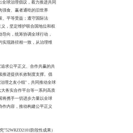
出全球治理倡议，着力推进共同
肉强食、赢者通吃的旧世界
策、平等受益；遵守国际法
主义，坚定维护联合国地位和权
动导向，统筹协调全球行动，
的实现路径相一致，从治理维
家追求公平正义、合作共赢的共
续推进提供长效制度支撑。倡
治理之友小组”，共同推动全球
六大务实合作平台等一系列高质
国将携手一切进步力量以全球
协作内容，推动构建公平正义
2WRZD2101阶段性成果
）