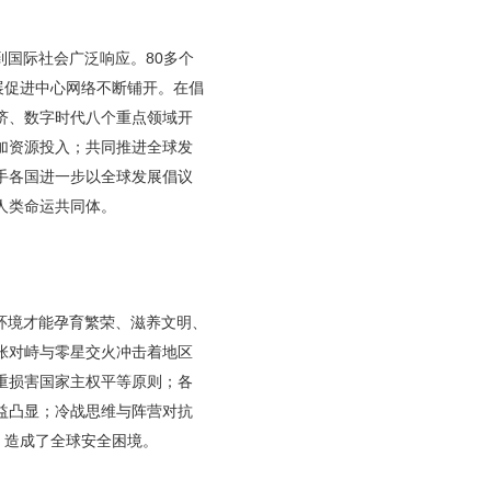
国际社会广泛响应。80多个
展促进中心网络不断铺开。在倡
济、数字时代八个重点领域开
加资源投入；共同推进全球发
手各国进一步以全球发展倡议
人类命运共同体。
环境才能孕育繁荣、滋养文明、
张对峙与零星交火冲击着地区
重损害国家主权平等原则；各
益凸显；冷战思维与阵营对抗
，造成了全球安全困境。