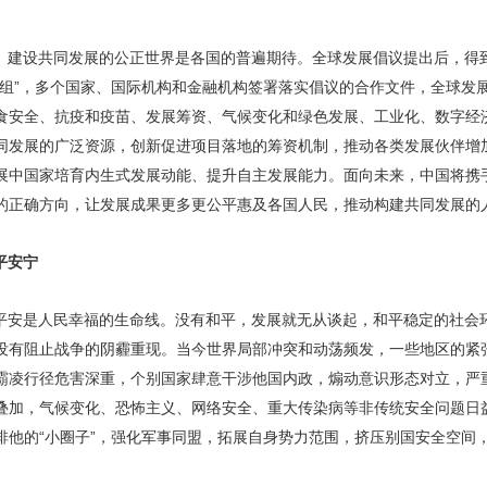
。建设共同发展的公正世界是各国的普遍期待。全球发展倡议提出后，得到
小组”，多个国家、国际机构和金融机构签署落实倡议的合作文件，全球发
食安全、抗疫和疫苗、发展筹资、气候变化和绿色发展、工业化、数字经
同发展的广泛资源，创新促进项目落地的筹资机制，推动各类发展伙伴增
展中国家培育内生式发展动能、提升自主发展能力。面向未来，中国将携
的正确方向，让发展成果更多更公平惠及各国人民，推动构建共同发展的
平安宁
平安是人民幸福的生命线。没有和平，发展就无从谈起，和平稳定的社会
没有阻止战争的阴霾重现。当今世界局部冲突和动荡频发，一些地区的紧
霸凌行径危害深重，个别国家肆意干涉他国内政，煽动意识形态对立，严
叠加，气候变化、恐怖主义、网络安全、重大传染病等非传统安全问题日
排他的“小圈子”，强化军事同盟，拓展自身势力范围，挤压别国安全空间