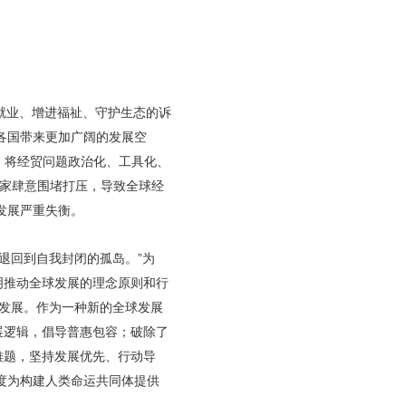
就业、增进福祉、守护生态的诉
各国带来更加广阔的发展空
，将经贸问题政治化、工具化、
国家肆意围堵打压，导致全球经
发展严重失衡。
退回到自我封闭的孤岛。”为
明推动全球发展的理念原则和行
球发展。作为一种新的全球发展
展逻辑，倡导普惠包容；破除了
难题，坚持发展优先、行动导
度为构建人类命运共同体提供