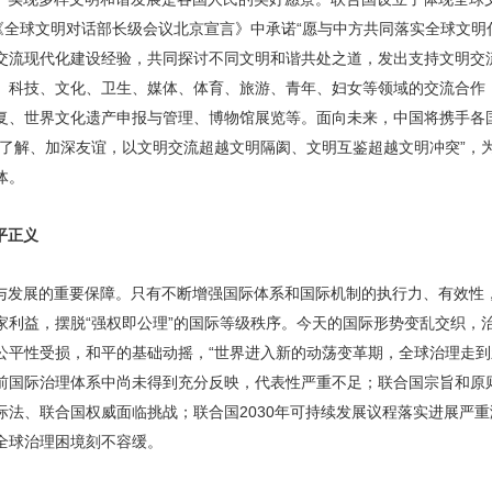
《全球文明对话部长级会议北京宣言》中承诺“愿与中方共同落实全球文明
交流现代化建设经验，共同探讨不同文明和谐共处之道，发出支持文明交
、科技、文化、卫生、媒体、体育、旅游、青年、妇女等领域的交流合作
复、世界文化遗产申报与管理、博物馆展览等。面向未来，中国将携手各
进了解、加深友谊，以文明交流超越文明隔阂、文明互鉴超越文明冲突”，
体。
平正义
与发展的重要保障。只有不断增强国际体系和国际机制的执行力、有效性
家利益，摆脱“强权即公理”的国际等级秩序。今天的国际形势变乱交织，
平性受损，和平的基础动摇，“世界进入新的动荡变革期，全球治理走到新
前国际治理体系中尚未得到充分反映，代表性严重不足；联合国宗旨和原
际法、联合国权威面临挑战；联合国2030年可持续发展议程落实进展严
全球治理困境刻不容缓。