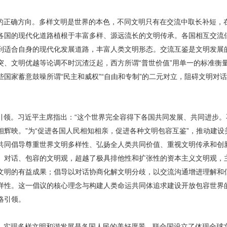
的正确方向。多样文明是世界的本色，不同文明只有在交流中取长补短，
各国的现代化道路植根于丰富多样、源远流长的文明传承。各国相互交流
到适合自身的现代化发展道路，丰富人类文明形态。交流互鉴是文明发展
突、文明优越等论调不时沉渣泛起，西方所谓“普世价值”用单一的标准衡
国家蓄意鼓噪所谓“民主和威权”“自由和专制”的二元对立，阻碍文明对
引领。习近平主席指出：“这个世界完全容得下各国共同发展、共同进步。
相辉映。”为“促进各国人民相知相亲，促进各种文明包容互鉴”，推动建
共同倡导尊重世界文明多样性、弘扬全人类共同价值、重视文明传承和创
、对话、包容的文明观，超越了极具排他性和扩张性的资本主义文明观，
文明的有益成果；倡导以对话协商化解文明分歧，以交流沟通增进理解和
样性。这一倡议的核心理念与构建人类命运共同体追求建设开放包容世界
略引领。
。实现多样文明和谐发展是各国人民的美好愿景。联合国设立了体现全球