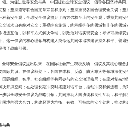
引领。为促进世界安危与共，中国提出全球安全倡议，倡导各国坚持共同
完整；坚持遵守联合国宪章宗旨和原则；坚持重视各国合理安全关切；坚
一种新安全观，全球安全倡议摒弃了西方强权至上的安全观，秉持共同安
安全谋求自身绝对安全；重视综合施策，统筹维护传统领域和非传统领域
作增进互信，以和平方式解决争端，以政治对话实现安全；寻求可持续安
件。这一倡议的核心理念与构建人类命运共同体追求建设持久和平、普遍
提供了战略引领。
。全球安全倡议提出以来，在国际社会产生积极反响，倡议及其核心理念
要国际共识。在倡议框架下，各国在维和、反恐、防灾减灾等领域深化安
、国际组织、智库、社会组织等共同参与的安全治理格局；在应对复杂地
解决开辟空间；在处理长期冲突时搭建对话平台，推动冲突和解进程，为
一步以全球安全倡议为战略引领，共同推动大国协调和良性互动，和平解
全困境的强大合力，构建起更为均衡、有效、可持续的安全架构，推动构
美与共