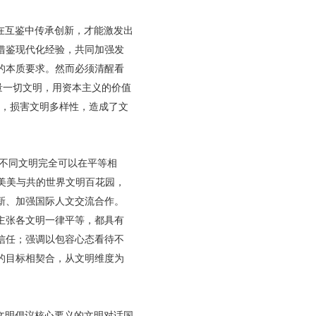
在互鉴中传承创新，才能激发出
借鉴现代化经验，共同加强发
的本质要求。然而必须清醒看
量一切文明，用资本主义的价值
话，损害文明多样性，造成了文
不同文明完全可以在平等相
设美美与共的世界文明百花园，
新、加强国际人文交流合作。
主张各文明一律平等，都具有
信任；强调以包容心态看待不
的目标相契合，从文明维度为
文明倡议核心要义的文明对话国