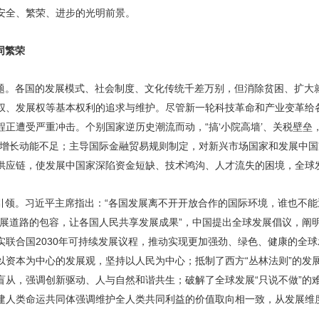
安全、繁荣、进步的光明前景。
同繁荣
题。各国的发展模式、社会制度、文化传统千差万别，但消除贫困、扩大
权、发展权等基本权利的追求与维护。尽管新一轮科技革命和产业变革给
程正遭受严重冲击。个别国家逆历史潮流而动，“搞‘小院高墙’、关税壁垒
济增长动能不足；主导国际金融贸易规则制定，对新兴市场国家和发展中
供应链，使发展中国家深陷资金短缺、技术鸿沟、人才流失的困境，全球
引领。习近平主席指出：“各国发展离不开开放合作的国际环境，谁也不能
发展道路的包容，让各国人民共享发展成果”，中国提出全球发展倡议，阐
实联合国2030年可持续发展议程，推动实现更加强劲、绿色、健康的全
以资本为中心的发展观，坚持以人民为中心；抵制了西方“丛林法则”的发
盲从，强调创新驱动、人与自然和谐共生；破解了全球发展“只说不做”的
建人类命运共同体强调维护全人类共同利益的价值取向相一致，从发展维