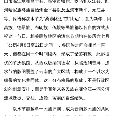
山市潞江坝和昌宁县、临沧市镇康、耿马和双江县、红
河哈尼族彝族自治州金平县以及玉溪市新平、元江县
等。傣语称泼水节为“桑勘比迈”或“比迈”，意为新年，阿
昌族、德昂族、布朗族、佤族等民族都以各自的方式庆
祝这一节日。相关民族地区的泼水节期均在傣历六七月
（公历4月8日至22日之间），各民族之间会相差一两
天，但都在同一个时间段内，形成了错落有致、此起彼
伏的节庆氛围。从西双版纳到德宏，从临沧到普洱，泼
水节的版图覆盖了云南的广大区域，构成了一个以水为
纽带的文化共同体。这一分布格局的形成，不是行政区
划的刻意安排，而是千百年来各民族在澜沧江—湄公河
流域迁徙、交往、通婚、贸易的自然结果。
泼水节超越单一民族归属，成为云南多民族的共同