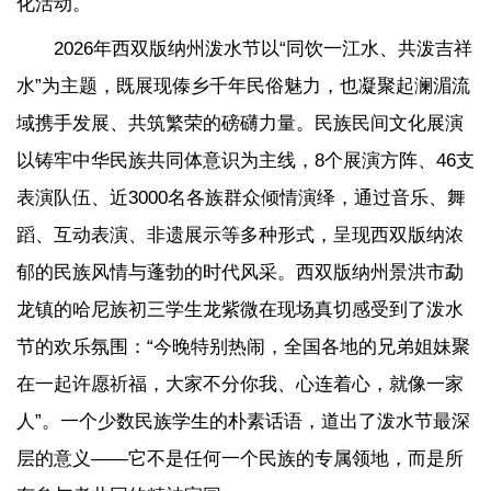
化活动。
2026年西双版纳州泼水节以“同饮一江水、共泼吉祥
水”为主题，既展现傣乡千年民俗魅力，也凝聚起澜湄流
域携手发展、共筑繁荣的磅礴力量。民族民间文化展演
以铸牢中华民族共同体意识为主线，8个展演方阵、46支
表演队伍、近3000名各族群众倾情演绎，通过音乐、舞
蹈、互动表演、非遗展示等多种形式，呈现西双版纳浓
郁的民族风情与蓬勃的时代风采。西双版纳州景洪市勐
龙镇的哈尼族初三学生龙紫微在现场真切感受到了泼水
节的欢乐氛围：“今晚特别热闹，全国各地的兄弟姐妹聚
在一起许愿祈福，大家不分你我、心连着心，就像一家
人”。一个少数民族学生的朴素话语，道出了泼水节最深
层的意义——它不是任何一个民族的专属领地，而是所