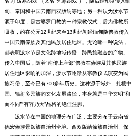
名为“泼寒胡戏”（又名“乞寒胡戏”），随后经印度传入缅
甸、泰国和中国云南西双版纳等地；另一种认为泼水节
源于印度，是古婆罗门教的一种宗教仪式，后为佛教所
吸收，约在公元12世纪末至13世纪初经缅甸随佛教传入
中国云南傣族及其他民族居住地区。无论哪一种说法，
都表明泼水节是文化跨地域传播、跨民族融合的产物。
传入中国后，随着“南传上座部”佛教在傣族及其他民族
居住地区影响的加深，泼水节逐渐从宗教仪式演变为民
族习俗，至今已有700多年历史。这种源于域外、扎根中
国、辐射多民族的文化发展路径，本身就是中华文明“和
而不同”“有容乃大”品格的绝佳注脚。
泼水节在中国的地理分布广泛，主要分布于云南省
德宏傣族景颇族自治州全境、西双版纳傣族自治州、保