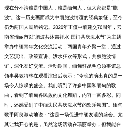
现在分不清谁是中国人，谁是缅甸人，但大家都是“胞
波”。这一历史画面成为中缅胞波情谊的经典象征，至今
仍为两国人民所铭记。2026年正值中缅建交76周年，云
南省瑞丽市以“胞波共沐吉祥水·国门共庆泼水节”为主题
举办中缅青年文化交流活动，两国青年齐聚一堂，通过
文艺演出、政策宣讲、泼水狂欢等形式，共叙胞波情
谊，深化友好交流。活动期间，缅甸驻昆明总领事馆总
领事吴敦特林在观看演出后表示：“今晚的演出真的是一
场令人惊叹的盛会。我们听到了许多中国和缅甸的歌
曲，看到了缅甸各民族的文化舞蹈，内容丰富多彩。同
时，还感受到了中缅边民共庆泼水节的欢乐氛围”。缅甸
歌手阿良激动地说：“这是一场促进中缅友谊的盛会。尤
其让我开心的是，虽然这场活动在瑞丽举办，但我能在