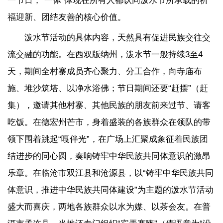
一节日，“一体”体现在所有人都认同泼水节所承载的祈
福迎新、团结友善的核心价值。
泼水节活动的具体内容，天然具有促进民族交往交
流交融的功能。在西双版纳州，泼水节一般持续3至4
天，期间全村寨成员齐心聚力、分工合作，向寺庙布
施、堆沙筑塔、以净水浴佛；节日期间还要“赶摆”（赶
集），邀请其他村寨、其他民族的朋友前来过节、请客
吃饭。在德宏州芒市，身着盛装的各族群众在领队的带
领下围着跳起“嘎伴光”，在广场上汇聚成象征着民族团
结进步的同心圆，奏响铸牢中华民族共同体意识的激昂
乐章。在临沧市双江县和沧源县，以“铸牢中华民族共同
体意识，推进中华民族共同体建设”为主题的泼水节活动
盛大而喜庆，两地各族群众以水为媒、以茶会友。在普