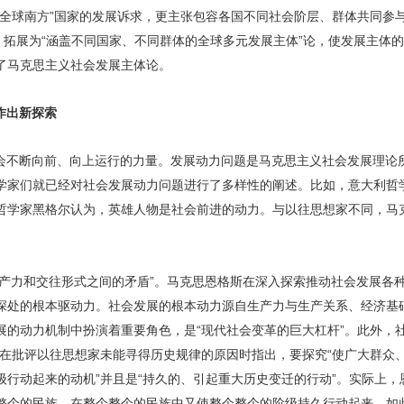
“全球南方”国家的发展诉求，更主张包容各国不同社会阶层、群体共同参
，拓展为“涵盖不同国家、不同群体的全球多元发展主体”论，使发展主体
了马克思主义社会发展主体论。
作出新探索
会不断向前、向上运行的力量。发展动力问题是马克思主义社会发展理论
学家们就已经对社会发展动力问题进行了多样性的阐述。比如，意大利哲
哲学家黑格尔认为，英雄人物是社会前进的动力。与以往思想家不同，马
生产力和交往形式之间的矛盾”。马克思恩格斯在深入探索推动社会发展各
深处的根本驱动力。社会发展的根本动力源自生产力与生产关系、经济基
展的动力机制中扮演着重要角色，是“现代社会变革的巨大杠杆”。此外，
斯在批评以往思想家未能寻得历史规律的原因时指出，要探究“使广大群众
级行动起来的动机”并且是“持久的、引起重大历史变迁的行动”。实际上
整个的民族，在整个整个的民族中又使整个整个的阶级持久行动起来，如