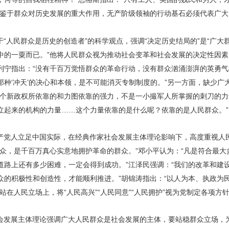
是鉴于群众对历史发展的重大作用，无产阶级领袖的行动基石必须代表广大
“人民群众是历史的创造者”的科学观点，强调“决定历史结局的”是“广大群
中的一粟而已。”他将人民群众视为推动社会变革和社会发展的决定性因
列宁指出：“没有千百万觉悟群众的革命行动，没有群众汹涌澎湃的英勇
那种‘冲天’的决心和本领，是不可能消灭专制制度的。”另一方面，缺少广
这个新政权所依靠的和力图依靠的强力，不是一小撮军人所掌握的刺刀的力量
立起来的机构的力量……这个力量依靠的是什么呢？依靠的是人民群众。”
产党人立足中国实际，在经典作家社会发展主体理论影响下，高度重视人
群众，是千百万真心实意地拥护革命的群众。”邓小平认为：“凡是符合最
道路上还有多少困难，一定会得到成功。”江泽民强调：“我们的改革和建
众的积极性和创造性，才能顺利推进。”胡锦涛指出：“以人为本、执政为
站在人民立场上，将“人民高兴”“人民同意”“人民拥护”视为党制定各项方
会发展主体理论强调广大人民群众是社会发展的主体，要站稳群众立场，