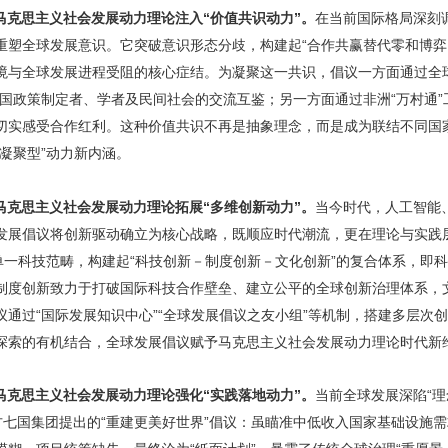
马克思主义社会发展动力理论注入“价值共识动力”。
在当前国际格局深刻
重塑全球发展意识。它突破意识形态分歧，构建起“合作共赢替代零和博弈
境与全球发展进程受阻的核心症结。为凝聚这一共识，倡议一方面通过全
各国政策制定者、学者及民间社会的交流互鉴；另一方面通过非洲“万村通
切实感受合作红利。这种价值共识不再是抽象理念，而是成为联结不同国家
凝聚型”动力新内涵。
马克思主义社会发展动力理论拓展“多维创新动力”。
当今时代，人工智能
发展倡议将创新驱动确立为核心战略，既顺应时代潮流，更在理论与实践
单一科技范畴，构建起“科技创新－制度创新－文化创新”的复合体系，即
制度创新致力于打破国际科技合作壁垒、建立公平的全球创新治理体系，
通过“国际发展知识中心”“全球发展倡议之友小组”等机制，搭建多层次
探索的有机结合，全球发展倡议赋予马克思主义社会发展动力理论时代新
马克思主义社会发展动力理论强化“实践落地动力”。
当前全球发展深陷“理
西方七国集团提出的“重建更美好世界”倡议：虽瞄准中低收入国家基础设施