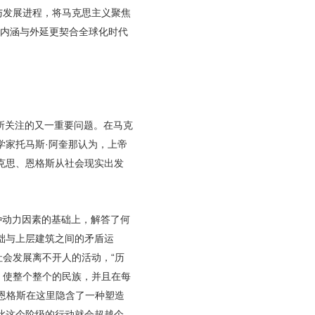
与发展进程，将马克思主义聚焦
的内涵与外延更契合全球化时代
所关注的又一重要问题。在马克
学家托马斯·阿奎那认为，上帝
克思、恩格斯从社会现实出发
种动力因素的基础上，解答了何
础与上层建筑之间的矛盾运
社会发展离不开人的活动，“历
、使整个整个的民族，并且在每
，恩格斯在这里隐含了一种塑造
此这个阶级的行动就会超越个