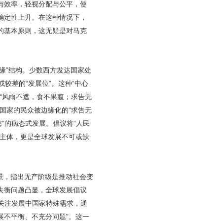
与效率，轻视分配与公平，使
确定性上升。在这种情况下，
的基本原则，这无疑是对马克
缘”结构。少数西方发达国家处
或较差的“发展位”。这种“中心
“风雨不遮，食不果腹；求告无
国家的民众被边缘化的“求告无
”的病态式发展。倡议将“人民
的主体，更是全球发展不可或缺
景，指出无产阶级是推动社会变
失衡问题凸显，全球发展倡议
“关注发展中国家特殊需求，通
展不平衡、不充分问题”。这一