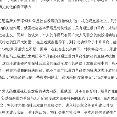
历史前进的真正动力。
思恩格斯关于“阶级斗争是社会发展的直接动力”这一核心观点基础上，列
中的关键作用。俄国社会基本矛盾是对抗性的，只有通过暴力革命，才能
社会主义。同时，他认为，个人的作用只有同广大人民群众的实践活动结
反行动的汪洋大海里”。在上述观点指导下，列宁成功领导了十月革命，
：“对抗和矛盾完全不是一回事，在社会主义条件下，对抗将会消失，矛盾
济基础与上层建筑之间已不再具备必须通过暴力革命来解决的直接对抗性
。这些矛盾主要体现在社会主义的先进制度与其尚处于发展过程中的、相
了一种更为温和的解决路径。他不再倡导以暴力革命作为解决这类矛盾的
出：“在经济建设的一些根本问题上，必须采用‘改良主义’，渐进主义的
产党人高度重视社会发展的动力问题。受俄国十月革命的影响，经典作家
的。它以强调暴力革命与无产阶级专政为主要特色的形式传入中国。在新民
主义，将其作为推动社会发展的直接动力。进入社会主义革命和建设时期
足中国建设实际，毛泽东认为：“在社会主义社会中，基本矛盾仍然是生