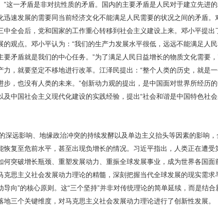
。”这一矛盾是非对抗性质的矛盾。国内的主要矛盾是人民对于建立先进
化迅速发展的需要同当前经济文化不能满足人民需要的状况之间的矛盾。
三中全会后，党和国家的工作重心转移到社会主义建设上来。邓小平提出
展的观点。邓小平认为：“我们的生产力发展水平很低，远远不能满足人
主要矛盾就是我们的中心任务。”为了满足人民日益增长的物质文化需要
产力，就要坚定不移地进行改革。江泽民提出：“整个人类的历史，就是
进步，也没有人类的未来。”创新动力观的提出，是中国面对世界所经历
以及中国社会主义现代化建设的实践经验，提出“社会和谐是中国特色社会
危机的深远影响、地缘政治冲突的持续发酵以及单边主义抬头等因素的影响
能恢复至危前水平，甚至出现负增长的情况。习近平指出，人类正在遭受
如何突破增长瓶颈、重塑发展动力、重振全球发展事业，成为世界各国面
马克思主义社会发展动力理论的精髓，深刻把握当代全球发展的现实需求
动导向”的核心原则。这“三个坚持”并非对传统理论的简单延续，而是结
落地三个关键维度，对马克思主义社会发展动力理论进行了创新性发展。