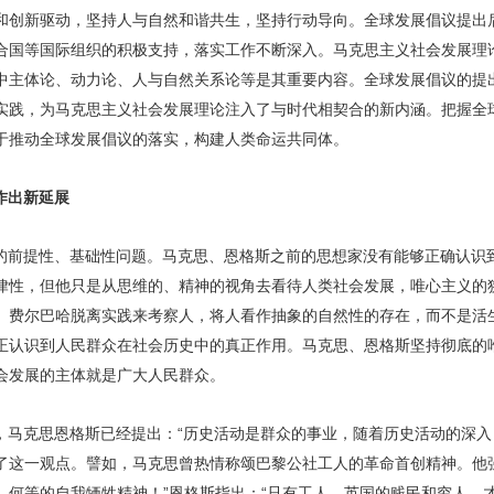
和创新驱动，坚持人与自然和谐共生，坚持行动导向。全球发展倡议提出
合国等国际组织的积极支持，落实工作不断深入。马克思主义社会发展理
中主体论、动力论、人与自然关系论等是其重要内容。全球发展倡议的提
实践，为马克思主义社会发展理论注入了与时代相契合的新内涵。把握全
于推动全球发展倡议的落实，构建人类命运共同体。
作出新延展
的前提性、基础性问题。马克思、恩格斯之前的思想家没有能够正确认识
律性，但他只是从思维的、精神的视角去看待人类社会发展，唯心主义的
。费尔巴哈脱离实践来考察人，将人看作抽象的自然性的存在，而不是活
正认识到人民群众在社会历史中的真正作用。马克思、恩格斯坚持彻底的
会发展的主体就是广大人民群众。
，马克思恩格斯已经提出：“历史活动是群众的事业，随着历史活动的深入
了这一观点。譬如，马克思曾热情称颂巴黎公社工人的革命首创精神。他
，何等的自我牺牲精神！”恩格斯指出：“只有工人、英国的贱民和穷人，