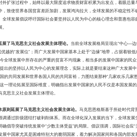
对外扩张过程中，始终以最大限度追求物质财富积累为出发点，着眼总量
中，致使世界各国贫富差距加剧，发展鸿沟拉大，全球发展的不稳定性不
。全球发展倡议呼吁国际社会要坚持以人民为中心的核心理念和普惠包容
展。
延展了马克思主义社会发展主体理论。
当前全球发展格局呈现出“中心—边
或优越的“发展位”；而广大发展中国家基本上处于“边缘”地带，占据着较低
当今全球发展中所存在的严重的贫富不均现象，相当多的发展中国家的民众
议提出的坚持以人民为中心的发展理念，实际上就是要结束这种广大发展中
国的共同发展和世界各国人民的共同富裕，力图结束那种“几家欢乐几家愁
”这一理论拓展至国际维度，明确指出发展中国家的人民不仅是本国发展
马克思主义社会发展主体理论。
本原则延展了马克思主义社会发展主体论。
马克思恩格斯基于所处时代背
强调通过阶级团结打破剥削体系。而在全球化深入发展的当下，全球发展
明确倡导突破传统发展中“少数主体受益”的局限。倡议强调，国际社会应
发展中国家尤其是困难特别大的脆弱国家，着力解决国家间和各国内部发