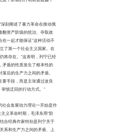
宁深刻阐述了暴力革命在推动俄
推翻资产阶级的统治、夺取政
合在一起才能保证“这种活动不
建立了第一个社会主义国家。在
仍将存在。”这表明，列宁已经
，矛盾的性质发生了根本性的
对落后的生产力之间的矛盾。
主要手段，而是主张通过改良
，审慎迂回的行动方式。”
的社会发展动力理论一开始是作
主主义革命时期，毛泽东用“阶
，结合经典作家特别是列宁关于
产关系和生产力之间的矛盾、上