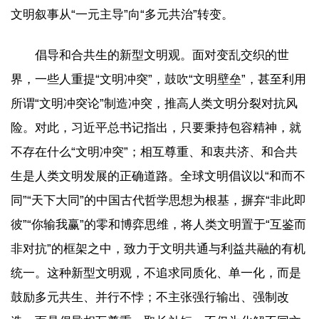
文明叙事从“一元主导”向“多元共治”转变。
倡导和合共生的新型文明观。面对变乱交织的世
界，一些人重提“文明冲突”，鼓吹“文明壁垒”，甚至利用
所谓“文明冲突论”制造冲突，推高人类文明分裂对抗风
险。对此，习近平总书记指出，只要秉持包容精神，就
不存在什么“文明冲突”；相互尊重、和衷共济、和合共
生是人类文明发展的正确道路。全球文明倡议以“和而不
同”“天下大同”的中国古代哲学思想为根基，摒弃“非此即
彼”“你输我赢”的零和博弈思维，将人类文明置于“互鉴而
非对抗”的框架之中，致力于文明共通与利益共融的有机
统一。这种新型文明观，不追求同质化、单一化，而是
鼓励多元共生、并行不悖；不主张强行输出、强制改