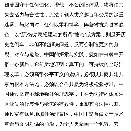
如若固守于任何僵化、排他、不公的旧体系，终将使其
失去活力与合法性，无法引领人类穿越百年变局的深重
迷雾。与此同时，任何以零和博弈、阵营对抗为哲学底
色，以“新冷战”思维驱动的所谓“推论”或方案，则是开历
史之倒车，非但不能解决问题，反而会制造更大的分
裂、对立与危险。中国的探索与实践，犹如在荆棘中开
辟一条新路，它雄辩地证明：真正的、可持续的全球治
理改革，必须高擎公平正义的旗帜，必须以共商共建共
享为根本方法论，必须以合作共赢为终极检验标准。中
国通过坚定不移地弥补治理赤字，正在为失衡的体系注
入缺失的代表性与亟需的有效性，重塑其合法性根基。
通过富有远见地填补治理盲区，中国正昂首傲立于技术
革命与文明对话的前沿，为全人类擘画一个包容、安