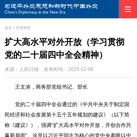
首页
>
外交研究
扩大高水平对外开放（学习贯彻
党的二十届四中全会精神）
来源：人民日报
发布时间：
2025-12-08
王文涛，商务部党组书记、部长
党的二十届四中全会通过的《中共中央关于制定国
民经济和社会发展第十五个五年规划的建议》（以下简
称《建议》），强调“扩大高水平对外开放，开创合作共
赢新局面”。这是以习近平同志为核心的党中央着眼以中