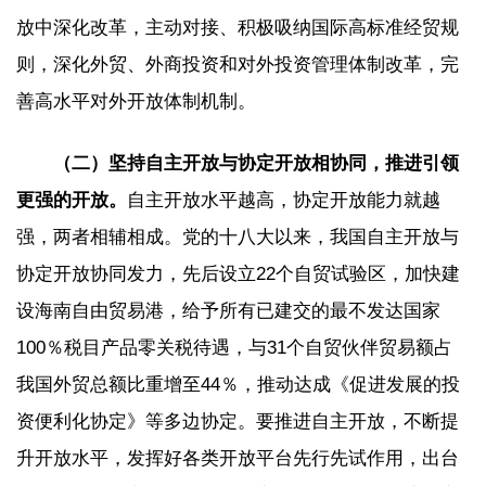
放中深化改革，主动对接、积极吸纳国际高标准经贸规
则，深化外贸、外商投资和对外投资管理体制改革，完
善高水平对外开放体制机制。
（二）坚持自主开放与协定开放相协同，推进引领
更强的开放。
自主开放水平越高，协定开放能力就越
强，两者相辅相成。党的十八大以来，我国自主开放与
协定开放协同发力，先后设立22个自贸试验区，加快建
设海南自由贸易港，给予所有已建交的最不发达国家
100％税目产品零关税待遇，与31个自贸伙伴贸易额占
我国外贸总额比重增至44％，推动达成《促进发展的投
资便利化协定》等多边协定。要推进自主开放，不断提
升开放水平，发挥好各类开放平台先行先试作用，出台