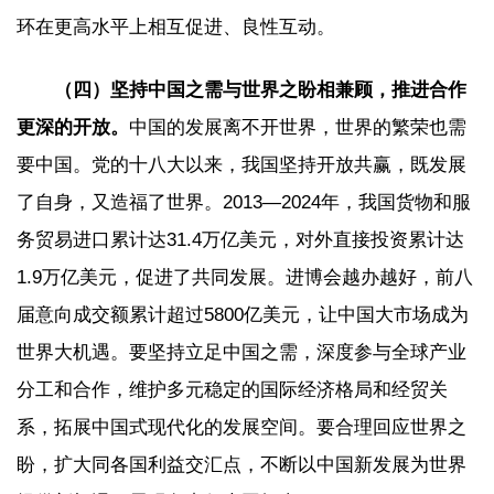
环在更高水平上相互促进、良性互动。
（四）坚持中国之需与世界之盼相兼顾，推进合作
更深的开放。
中国的发展离不开世界，世界的繁荣也需
要中国。党的十八大以来，我国坚持开放共赢，既发展
了自身，又造福了世界。2013—2024年，我国货物和服
务贸易进口累计达31.4万亿美元，对外直接投资累计达
1.9万亿美元，促进了共同发展。进博会越办越好，前八
届意向成交额累计超过5800亿美元，让中国大市场成为
世界大机遇。要坚持立足中国之需，深度参与全球产业
分工和合作，维护多元稳定的国际经济格局和经贸关
系，拓展中国式现代化的发展空间。要合理回应世界之
盼，扩大同各国利益交汇点，不断以中国新发展为世界