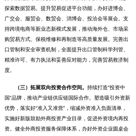
探索数据贸易。提升贸易促进平台功能，办好进博会、
广交会、服贸会、数贸会、消博会、投洽会等展会。支
持跨境电商等新业态新模式发展，推动海外仓、市场采
购贸易方式、保税维修和再制造等高质量发展。完善出
口管制和安全审查机制，全面提升出口管制科学列管、
精准许可、有力执法和妥善应对能力，完善贸易救济制
度。
（三）拓展双向投资合作空间。
持续打造“投资中
国”品牌，推动产业链供应链国际合作。塑造吸引外资新
优势，落实好“准入又准营”，缩减外资准入负面清单，
实施好新版鼓励外商投资产业目录，促进外资境内再投
资。健全外商投资服务保障体系，办好外资企业圆桌会