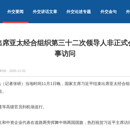
外交要闻
外交讲话文章
外交论述专题
外交金句
外
出席亚太经合组织第三十二次领导人非正式
事访问
时间：
2025-11-02
电（记者张研）当地时间11月1日晚，国家主席习近平结束出席亚太经合
京。
显等高级官员到机场送行。
生和中资企业代表在道路两旁挥舞中韩两国国旗，热烈祝贺习近平主席访