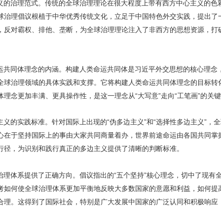
义的治理范式。传统的全球治理理论在很大程度上带有西方中心主义的色
球治理倡议根植于中华优秀传统文化，立足于中国特色外交实践，提出了
，反对霸权、排他、垄断，为全球治理理论注入了非西方的思想资源，打
运共同体理念的内涵。构建人类命运共同体是习近平外交思想的核心理念
全球治理领域的具体实践和支撑。它将构建人类命运共同体理念的目标转
理念更加丰满、更具操作性，是这一理念从“大写意”走向“工笔画”的关
义的实践标准。针对国际上出现的“伪多边主义”和“选择性多边主义”，
心在于坚持国际上的事由大家共同商量着办，世界前途命运由各国共同掌握
行径，为识别和践行真正的多边主义提供了清晰的判断标准。
治理体系提供了正确方向。倡议指出的“五个坚持”核心理念，切中了现有
考如何使全球治理体系更加平衡地反映大多数国家的意愿和利益，如何提
合理。这得到了国际社会，特别是广大发展中国家的广泛认同和积极响应