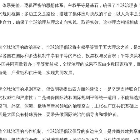
、体系完整、逻辑严密的思想体系。主权平等是基石，确保了全球治理参
的规则框架；多边主义是路径，搭建了集体应对挑战的平台；以人为本是
生命力，确保了全球治理从理念走向实践、取得实效。这些理念相辅相成
实全球治理的政治基础。全球治理倡议将主权平等置于五大理念之首，是
保各国在国际和多边机制中享有平等的席位、投票权与发言权；平等决策权
由各国共同商量着办；平等受益权，全球治理的成果不应由少数国家独享，
值链、产业链和供应链，实现共同发展。
定全球治理的规则基础。倡议明确提出四方面的建议：一是坚定支持联合
的权威性和严肃性；二是确保国际法和国际规则平等统一适用，不能搞选
空间、外空、深海、极地等新兴领域的治理空白，主张在广泛共识基础上
四是大国负有特殊责任，要带头做国际法治的倡导者和维护者。
善全球治理的合作机制。全球治理倡议倡导的多边主义，是共商共建共享
排他；坚持协商合作，反对唯我独尊；坚持公平正义，反对恃强凌弱。倡