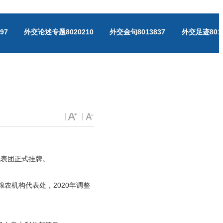
97
外交论述专题
8020210
外交金句
8013837
外交足迹
801
代表团正式挂牌。
粮农机构代表处，2020年调整