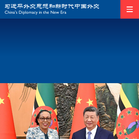
1
/
2