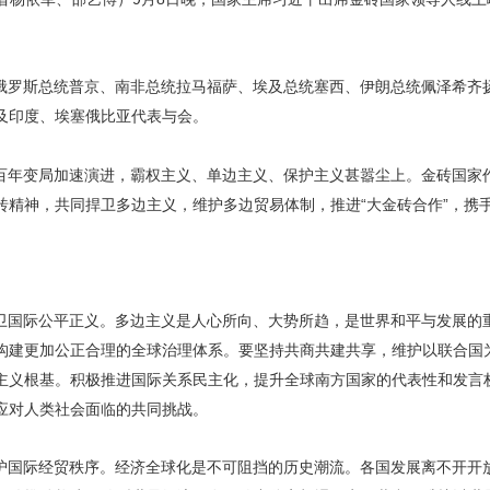
俄罗斯总统普京、南非总统拉马福萨、埃及总统塞西、伊朗总统佩泽希齐
及印度、埃塞俄比亚代表与会。
百年变局加速演进，霸权主义、单边主义、保护主义甚嚣尘上。金砖国家
砖精神，共同捍卫多边主义，维护多边贸易体制，推进“大金砖合作”，携
卫国际公平正义。多边主义是人心所向、大势所趋，是世界和平与发展的
构建更加公正合理的全球治理体系。要坚持共商共建共享，维护以联合国
主义根基。积极推进国际关系民主化，提升全球南方国家的代表性和发言
应对人类社会面临的共同挑战。
护国际经贸秩序。经济全球化是不可阻挡的历史潮流。各国发展离不开开