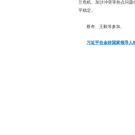
兰危机、加沙冲突等热点问题保
平稳定。
蔡奇、王毅等参加。
习近平在金砖国家领导人
联合承建
版权所有
中国互联网新闻中心
中国互联网新闻中心
中国国际问题研究院
互联网新闻信息服务许可证10120