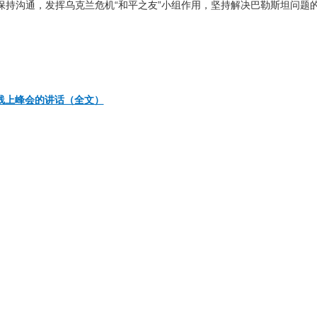
持沟通，发挥乌克兰危机“和平之友”小组作用，坚持解决巴勒斯坦问题的
线上峰会的讲话（全文）
170004号
京ICP证040089号-15