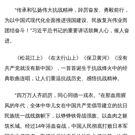
“传承和弘扬伟大抗战精神，踔厉奋发、勇毅前行，
为以中国式现代化全面推进强国建设、民族复兴伟业而
团结奋斗！”习近平总书记的重要讲话鼓舞人心，催人奋
进。
《松花江上》《在太行山上》《保卫黄河》《没有
共产党就没有新中国》，一首首诞生于抗战烽火中的经
典歌曲连唱，让人们重温抗战历史、感悟抗战精神。
“四万万人齐蹈厉，同心同德一戎衣。”在那血雨腥
风的年代，全体中华儿女在中国共产党倡导建立的抗日
民族统一战线旗帜下，以铮铮铁骨战强敌、以血肉之躯
筑长城。经过14年浴血奋战，中国人民彻底打败日本军