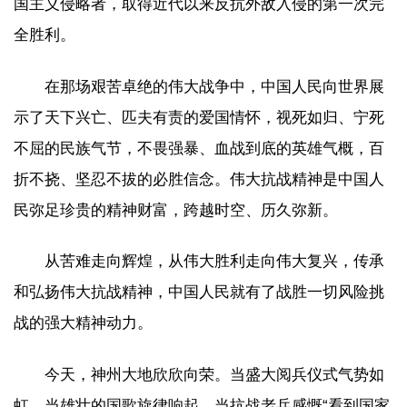
国主义侵略者，取得近代以来反抗外敌入侵的第一次完
全胜利。
在那场艰苦卓绝的伟大战争中，中国人民向世界展
示了天下兴亡、匹夫有责的爱国情怀，视死如归、宁死
不屈的民族气节，不畏强暴、血战到底的英雄气概，百
折不挠、坚忍不拔的必胜信念。伟大抗战精神是中国人
民弥足珍贵的精神财富，跨越时空、历久弥新。
从苦难走向辉煌，从伟大胜利走向伟大复兴，传承
和弘扬伟大抗战精神，中国人民就有了战胜一切风险挑
战的强大精神动力。
今天，神州大地欣欣向荣。当盛大阅兵仪式气势如
虹，当雄壮的国歌旋律响起，当抗战老兵感慨“看到国家