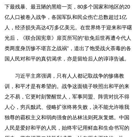
下最残暴、最丑陋的黑暗一页，80多个国家和地区的20
亿人口被卷入战争，各国军队和民众伤亡总数超过1亿
人，经济损失高达4万多亿美元。在世界终于迎来和平曙
光后，《联合国宪章》扉页所写的“欲免后世再遭今代人
类两度身历惨不堪言之战祸”，道出了饱受战火荼毒的各
国人民对和平的真切渴求，亦是留给后人的谆谆告诫。
习近平主席强调，只有人人都记取战争的惨痛教
训，和平才是有希望的。战争这面镜子映照出和平的来
之不易，它更时刻警醒世人，军事同盟、阵营对抗不得
人心，穷兵黩武、侵略扩张终将失败，决不能允许唯我
独尊的霸权主义和弱肉强食的丛林法则死灰复燃。中国
人民是爱好和平的人民，始终牢记用鲜血和生命书写的