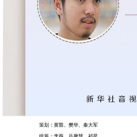
策划：黄豁、樊华、秦大军
统筹：李薇、吕馨慧、祁星