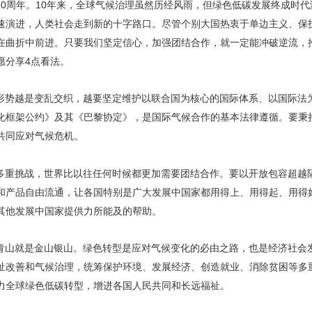
0周年。10年来，全球气候治理虽然历经风雨，但绿色低碳发展终成时代
速演进，人类社会走到新的十字路口。尽管个别大国热衷于单边主义、保
在曲折中前进。只要我们坚定信心，加强团结合作，就一定能冲破逆流，
愿分享4点看法。
形势越是变乱交织，越要坚定维护以联合国为核心的国际体系、以国际法
化框架公约》及其《巴黎协定》，是国际气候合作的基本法律遵循。要秉
共同应对气候危机。
多重挑战，世界比以往任何时候都更加需要团结合作。要以开放包容超越
和产品自由流通，让各国特别是广大发展中国家都用得上、用得起、用得
其他发展中国家提供力所能及的帮助。
青山就是金山银山。绿色转型是应对气候变化的必由之路，也是经济社会
祉改善和气候治理，统筹保护环境、发展经济、创造就业、消除贫困等多
力全球绿色低碳转型，增进各国人民共同和长远福祉。