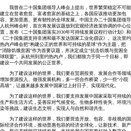
我曾在二十国集团领导人峰会上提出，世界繁荣稳定不可能
建立在贫者愈贫、富者愈富的基础之上，各国应该推动更加包
容、更加普惠、更有韧性的全球发展。中国主办二十国集团领导
人杭州峰会时，首次将发展议题放到宏观经济政策协调的中心位
置，发布《二十国集团落实2030年可持续发展议程行动计划》和
《二十国集团支持非洲和最不发达国家工业化倡议》。这次里约
热内卢峰会把“构建公正的世界和可持续的星球”作为主题，把
“消除饥饿贫困”作为首要议题，并决定成立“抗击饥饿与贫困全
球联盟”。从杭州到里约热内卢，我们都致力于同一个目标，即
建设一个共同发展的公正世界。
为了建设这样的世界，我们要在贸易投资、发展合作等领域
增加资源投入、做强发展机构，多一些合作桥梁，少一些“小院
高墙”，让越来越多发展中国家过上好日子、实现现代化。
为了建设这样的世界，我们要支持发展中国家采取可持续的
生产和生活方式，妥善应对气候变化、生物多样性丧失、环境污
染等挑战，建设生态文明，实现人与自然和谐共生。
为了建设这样的世界，我们要营造开放、包容、非歧视的国
际经济合作环境，推动普惠包容的经济全球化，让新技术、新产