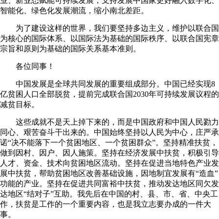
业、新业态赋能可持续发展，支持发展中国家更好融入数字化、
智能化、绿色化发展潮流，缩小南北差距。
为了建设这样的世界，我们要坚持多边主义，维护以联合国
为核心的国际体系、以国际法为基础的国际秩序、以联合国宪章
宗旨和原则为基础的国际关系基本准则。
各位同事！
中国发展是全球共同发展的重要组成部分。中国已经实现8
亿贫困人口全部脱贫，提前完成联合国2030年可持续发展议程的
减贫目标。
这些成就不是天上掉下来的，而是中国政府和中国人民勠力
同心、艰苦奋斗干出来的。中国始终坚持以人民为中心，庄严承
诺“决不能落下一个贫困地区、一个贫困群众”。坚持精准扶贫，
做到因村、因户、因人施策。坚持在经济发展中扶贫，积极引导
人才、资金、技术向贫困地区流动。坚持在促进当地特色产业发
展中扶贫，帮助贫困地区改善基础设施，因地制宜发展有“造血”
功能的产业。坚持在促进共同富裕中扶贫，推动发达地区同欠发
达地区“结对子”互助。我先后在中国的村、县、市、省、中央工
作，扶贫是工作的一个重要内容，也是我立志要办成的一件大
事。