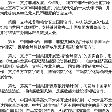
第三，支持非洲发展。今年9月，我在中非合作论坛北京峰
会上宣布了未来3年同非洲携手推进现代化的十大伙伴行动，并
为此提供3600亿元人民币额度的资金支持。
第四，支持减贫和粮食安全国际合作。中方决定加入“抗击
饥饿与贫困全球联盟”，支持继续举办二十国集团发展部长会，
并将继续主办国际粮食减损大会。
第五，中国同巴西、南非、非盟共同发起“开放科学国际合
作倡议”，推动全球科技创新成果更多惠及“全球南方”。
第六，支持二十国集团开展造福“全球南方”的务实合作，用
好《增加向发展中国家清洁能源投资路线图》、《生物经济高级
别原则》等成果，支持设在北京的二十国集团创业研究中心工
作，支持各方在数字教育、博物馆数字化、古籍数字化等领域开
展合作。
第七，落实二十国集团“反腐败行动计划”，同发展中国家加
强追逃追赃、拒绝腐败避风港、反腐败能力建设等领域合作。
第八，中国将完善高水平对外开放体制机制，扩大对最不发
达国家单边开放。中方已经宣布给予所有同中国建交的最不发达
国家100％税目产品零关税待遇。从现在起到2030年，中国自发