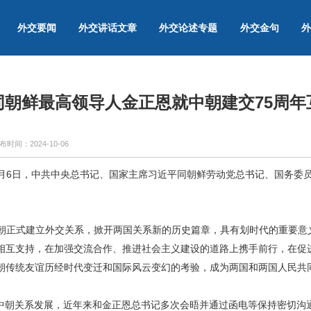
外交要闻
外交讲话文章
外交论述专题
外交金句
外
同朝鲜最高领导人金正恩就中朝建交75周年
布时间：
2024-10-06
10月6日，中共中央总书记、国家主席习近平同朝鲜劳动党总书记、国务委
中朝正式建立外交关系，掀开两国关系新的历史篇章，具有划时代的重要意
相互支持，在加强交流合作、推进社会主义建设的道路上携手前行，在促
朝传统友谊历经时代变迁和国际风云变幻的考验，成为两国和两国人民共
中朝关系发展，近年来和金正恩总书记多次会晤并通过函电等保持密切沟