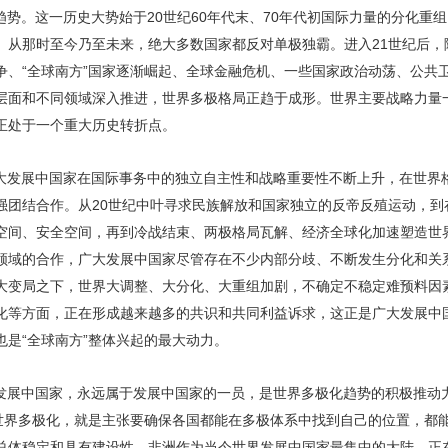
势。这一历史大势始于20世纪60年代末、70年代初国际力量的分化重组
。从那时至今乃至未来，绝大多数国家都反对单极独霸。进入21世纪后，
争、“全球南方”国家逐渐崛起、全球金融危机、一些国家政治动荡、公共
层面和不同领域深入推进，世界多极格局正趋于成形。世界主要战略力量
正处于一个重大历史转折点。
大发展中国家在国际事务中的独立自主性和战略重要性不断上升，在世界
强团结合作。从20世纪中叶寻求民族解放和国家独立的反帝反殖运动，到
空间、安全空间，再到冷战结束、两极格局瓦解、经济全球化加速塑造世
领域的合作，广大发展中国家尽管存在不少内部分歧、不断发生分化和关
大变局之下，世界大调整、大分化、大重组加剧，不确定不稳定难预料因
化等方面，正在形成越来越多的共识和共同利益诉求，这正是广大发展中
是“全球南方”整体兴起的最大动力。
发展中国家，永远属于发展中国家的一员，是世界多极化趋势的积极推动
的世界多极化，就是主张要确保各国都能在多极体系中找到自己的位置，都
总体稳定和具有建设性。非洲作为当今世界发展中国家最集中的大陆，正