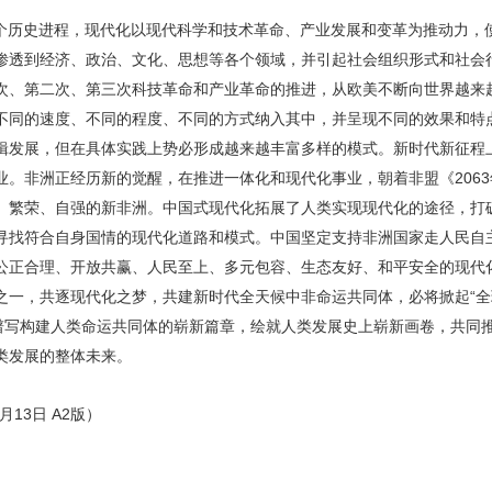
个历史进程，现代化以现代科学和技术革命、产业发展和变革为推动力，
渗透到经济、政治、文化、思想等各个领域，并引起社会组织形式和社会
次、第二次、第三次科技革命和产业革命的推进，从欧美不断向世界越来
不同的速度、不同的程度、不同的方式纳入其中，并呈现不同的效果和特
辑发展，但在具体实践上势必形成越来越丰富多样的模式。新时代新征程
业。非洲正经历新的觉醒，在推进一体化和现代化事业，朝着非盟《206
、繁荣、自强的新非洲。中国式现代化拓展了人类实现现代化的途径，打破
寻找符合自身国情的现代化道路和模式。中国坚定支持非洲国家走人民自
公正合理、开放共赢、人民至上、多元包容、生态友好、和平安全的现代
之一，共逐现代化之梦，共建新时代全天候中非命运共同体，必将掀起“全
，谱写构建人类命运共同体的崭新篇章，绘就人类发展史上崭新画卷，共同
类发展的整体未来。
月13日 A2版）