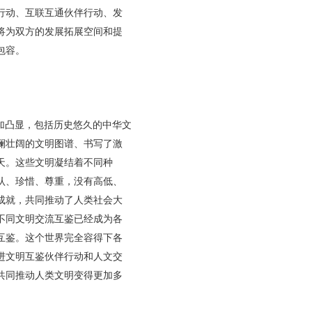
行动、互联互通伙伴行动、发
将为双方的发展拓展空间和提
包容。
加凸显，包括历史悠久的中华文
澜壮阔的文明图谱、书写了激
天。这些文明凝结着不同种
认、珍惜、尊重，没有高低、
成就，共同推动了人类社会大
不同文明交流互鉴已经成为各
互鉴。这个世界完全容得下各
进文明互鉴伙伴行动和人文交
共同推动人类文明变得更加多