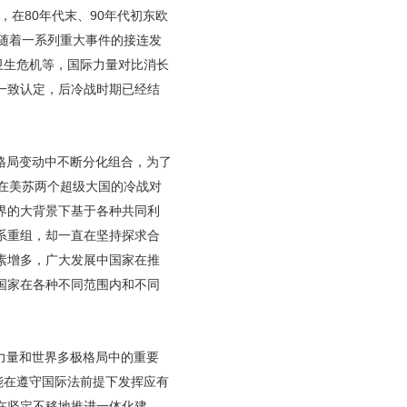
，在80年代末、90年代初东欧
随着一系列重大事件的接连发
卫生危机等，国际力量对比消长
一致认定，后冷战时期已经结
格局变动中不断分化组合，为了
在美苏两个超级大国的冷战对
界的大背景下基于各种共同利
系重组，却一直在坚持探求合
素增多，广大发展中国家在推
国家在各种不同范围内和不同
力量和世界多极格局中的重要
能在遵守国际法前提下发挥应有
在坚定不移地推进一体化建