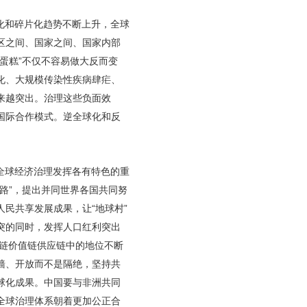
化和碎片化趋势不断上升，全球
区之间、国家之间、国家内部
蛋糕”不仅不容易做大反而变
化、大规模传染性疾病肆疟、
来越突出。治理这些负面效
国际合作模式。逆全球化和反
全球经济治理发挥各有特色的重
路”，提出并同世界各国共同努
民共享发展成果，让“地球村”
突的同时，发挥人口红利突出
业链价值链供应链中的地位不断
墙、开放而不是隔绝，坚持共
球化成果。中国要与非洲共同
全球治理体系朝着更加公正合