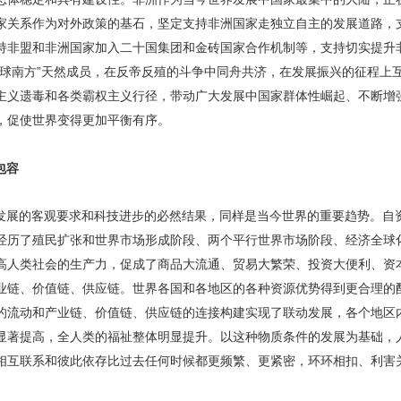
家关系作为对外政策的基石，坚定支持非洲国家走独立自主的发展道路，
持非盟和非洲国家加入二十国集团和金砖国家合作机制等，支持切实提升
全球南方”天然成员，在反帝反殖的斗争中同舟共济，在发展振兴的征程上
主义遗毒和各类霸权主义行径，带动广大发展中国家群体性崛起、不断增
，促使世界变得更加平衡有序。
包容
发展的客观要求和科技进步的必然结果，同样是当今世界的重要趋势。自
经历了殖民扩张和世界市场形成阶段、两个平行世界市场阶段、经济全球
高人类社会的生产力，促成了商品大流通、贸易大繁荣、投资大便利、资
业链、价值链、供应链。世界各国和各地区的各种资源优势得到更合理的
的流动和产业链、价值链、供应链的连接构建实现了联动发展，各个地区
显著提高，全人类的福祉整体明显提升。以这种物质条件的发展为基础，
相互联系和彼此依存比过去任何时候都更频繁、更紧密，环环相扣、利害