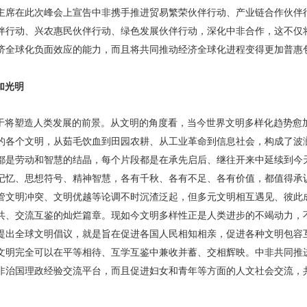
主席在此次峰会上宣告中非携手推进贸易繁荣伙伴行动、产业链合作伙伴
伴行动、兴农惠民伙伴行动、绿色发展伙伴行动，深化中非合作，这不仅
济全球化负面效应的能力，而且将共同推动经济全球化进程变得更加普惠
加光明
于将塑造人类发展的前景。从文明的角度看，当今世界文明多样化趋势愈
的各个文明，从茹毛饮血到田园农耕、从工业革命到信息社会，构成了波
都是劳动和智慧的结晶，每个片段都是在承先启后、继往开来中延续到今
记忆、思想符号、精神智慧，各有千秋、各有不足、各有价值，都值得承
管文明冲突、文明优越等论调不时沉渣泛起，但多元文明相互遇见、彼此
共、交流互鉴的灿烂篇章。现如今文明多样性正是人类进步的不竭动力，
提出全球文明倡议，就是旨在促进各国人民相知相亲，促进各种文明包容
文明完全可以在平等相待、互学互鉴中兼收并蓄、交相辉映。中非共同推
非治国理政经验交流平台，而且促进妇女和青年等方面的人文社会交流，