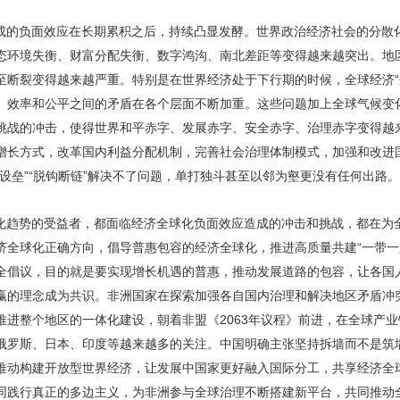
成的负面效应在长期累积之后，持续凸显发酵。世界政治经济社会的分散
态环境失衡、财富分配失衡、数字鸿沟、南北差距等变得越来越突出。地
至断裂变得越来越严重。特别是在世界经济处于下行期的时候，全球经济“
、效率和公平之间的矛盾在各个层面不断加重。这些问题加上全球气候变
挑战的冲击，使得世界和平赤字、发展赤字、安全赤字、治理赤字变得越
增长方式，改革国内利益分配机制，完善社会治理体制模式，加强和改进
设垒”“脱钩断链”解决不了问题，单打独斗甚至以邻为壑更没有任何出路。
化趋势的受益者，都面临经济全球化负面效应造成的冲击和挑战，都在为
济全球化正确方向，倡导普惠包容的经济全球化，推进高质量共建“一带一
全倡议，目的就是要实现增长机遇的普惠，推动发展道路的包容，让各国人
赢的理念成为共识。非洲国家在探索加强各自国内治理和解决地区矛盾冲
推进整个地区的一体化建设，朝着非盟《2063年议程》前进，在全球产
俄罗斯、日本、印度等越来越多的关注。中国明确主张坚持拆墙而不是筑
推动构建开放型世界经济，让发展中国家更好融入国际分工，共享经济全
同践行真正的多边主义，为非洲参与全球治理不断搭建新平台，共同推动