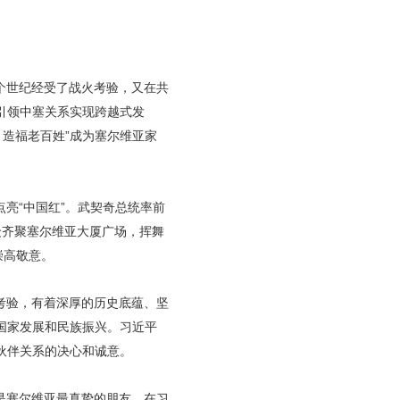
个世纪经受了战火考验，又在共
引领中塞关系实现跨越式发
，造福老百姓”成为塞尔维亚家
亮“中国红”。武契奇总统率前
众齐聚塞尔维亚大厦广场，挥舞
崇高敬意。
考验，有着深厚的历史底蕴、坚
国家发展和民族振兴。习近平
伙伴关系的决心和诚意。
是塞尔维亚最真挚的朋友。在习