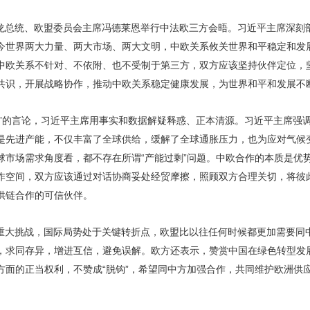
龙总统、欧盟委员会主席冯德莱恩举行中法欧三方会晤。习近平主席深刻
今世界两大力量、两大市场、两大文明，中欧关系攸关世界和平稳定和发
中欧关系不针对、不依附、也不受制于第三方，双方应该坚持伙伴定位，
共识，开展战略协作，推动中欧关系稳定健康发展，为世界和平和发展不
论”的言论，习近平主席用事实和数据解疑释惑、正本清源。习近平主席强
是先进产能，不仅丰富了全球供给，缓解了全球通胀压力，也为应对气候
球市场需求角度看，都不存在所谓“产能过剩”问题。中欧合作的本质是优
作空间，双方应该通过对话协商妥处经贸摩擦，照顾双方合理关切，将彼
供链合作的可信伙伴。
重大挑战，国际局势处于关键转折点，欧盟比以往任何时候都更加需要同
，求同存异，增进互信，避免误解。欧方还表示，赞赏中国在绿色转型发
方面的正当权利，不赞成“脱钩”，希望同中方加强合作，共同维护欧洲供