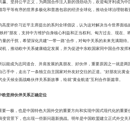
共赢、坚持公平正义，为两国合作注入新的强劲动力，欢迎匈牙利成为中
倡导平等有序的世界多极化和普惠包容的经济全球化，推动全球治理朝着
均高度评价习近平主席提出的系列全球倡议，认为这对解决当今世界面临
“铁杆”朋友，支持中方维护自身核心利益和正当权利。匈方过去、现在、
力量的干扰，希望深化共建“一带一路”合作，对匈中关系的未来充满期待
契机，推动欧中关系健康稳定发展，并为促进中东欧国家同中国合作发挥
所以能成为志同道合、并肩发展的真朋友、好伙伴，重要原因之一就是两
自己手中，走出了一条独立自主国家对外友好交往的正道。“好朋友比黄金
代全天候全面战略伙伴关系新故事，绘就“黄金航道”互利合作新篇章。
中欧坚持伙伴关系正确定位
重要一极，也是中国特色大国外交的重要方向和实现中国式现代化的重要
演变背景下，也出现一些新问题新挑战。明年是中国欧盟建立正式外交关系