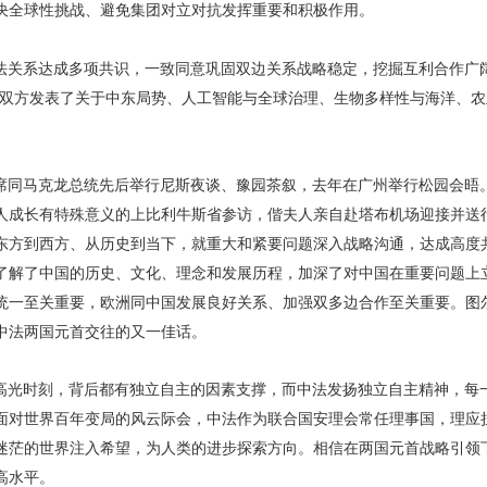
决全球性挑战、避免集团对立对抗发挥重要和积极作用。
法关系达成多项共识，一致同意巩固双边关系战略稳定，挖掘互利合作广阔
。双方发表了关于中东局势、人工智能与全球治理、生物多样性与海洋、农
席同马克龙总统先后举行尼斯夜谈、豫园茶叙，去年在广州举行松园会晤
人成长有特殊意义的上比利牛斯省参访，偕夫人亲自赴塔布机场迎接并送
东方到西方、从历史到当下，就重大和紧要问题深入战略沟通，达成高度
了解了中国的历史、文化、理念和发展历程，加深了对中国在重要问题上
统一至关重要，欧洲同中国发展良好关系、加强双多边合作至关重要。图
中法两国元首交往的又一佳话。
高光时刻，背后都有独立自主的因素支撑，而中法发扬独立自主精神，每
面对世界百年变局的风云际会，中法作为联合国安理会常任理事国，理应
迷茫的世界注入希望，为人类的进步探索方向。相信在两国元首战略引领
高水平。