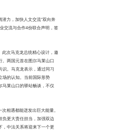
潜力，加快人文交流“双向奔
业交流与合作4份联合声明，签
。此次马克龙总统精心设计，邀
行。两国元首在图尔马莱山口
共识。马克龙表示，通过同习
立场的认知。当前国际形势
尔马莱山口的驿站畅谈，不仅
一次相遇都能迸发出巨大能量。
担负更大责任担当，加强双边
下，中法关系将迎来下一个更