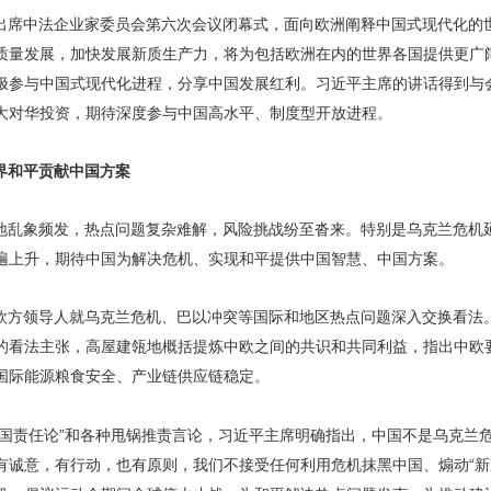
出席中法企业家委员会第六次会议闭幕式，面向欧洲阐释中国式现代化的
质量发展，加快发展新质生产力，将为包括欧洲在内的世界各国提供更广
极参与中国式现代化进程，分享中国发展红利。习近平主席的讲话得到与
大对华投资，期待深度参与中国高水平、制度型开放进程。
界和平贡献中国方案
地乱象频发，热点问题复杂难解，风险挑战纷至沓来。特别是乌克兰危机
遍上升，期待中国为解决危机、实现和平提供中国智慧、中国方案。
欧方领导人就乌克兰危机、巴以冲突等国际和地区热点问题深入交换看法
的看法主张，高屋建瓴地概括提炼中欧之间的共识和共同利益，指出中欧
国际能源粮食安全、产业链供应链稳定。
中国责任论”和各种甩锅推责言论，习近平主席明确指出，中国不是乌克兰
有诚意，有行动，也有原则，我们不接受任何利用危机抹黑中国、煽动“新