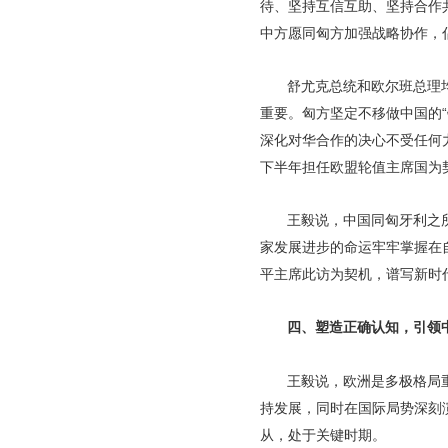
待、坚持互信互助、坚持合作
中方愿同匈方加强战略协作，
舒尤克总统和欧尔班总理
重要。匈方坚定不移做中国的
深化对华合作的决心不受任何
下半年担任欧盟轮值主席国为
王毅说，中国同匈牙利之
家发展进步的命运牢牢掌握在
平主席此访为契机，谱写新时
四、塑造正确认知，引领
王毅说，欧洲是多极格局
持发展，同时在国际局势深刻
从，处于关键时期。