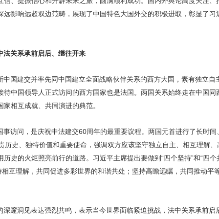
互信、提振信心和开辟未来之旅，圆满顺利成功。国内外舆论高度关注、
深远影响远超双边范畴，展现了中国特色大国外交的积极进取，彰显了习
中法关系承前启后、继往开来
新中国建交并率先同中国建立全面战略伙伴关系的西方大国，素有独立自
接待中国领导人正式访问的西方国家也是法国。两国关系始终走在中国同
国家相互成就、共同演进的典范。
国事访问，是庆祝中法建交60周年的最重要议程。两国元首进行了长时间
珍贵历史、独特价值和重要使命，强调双方应该坚守独立自主、相互理解、
历史的火炬照亮前行的道路。习近平主席提出要做到“四个坚持”和“四个
坚持相互理解，共同促进多彩世界的和谐共处；坚持高瞻远瞩，共同推动平
的深邃洞见表达强烈共鸣，表示当今世界面临紧迫挑战，法中关系承前启