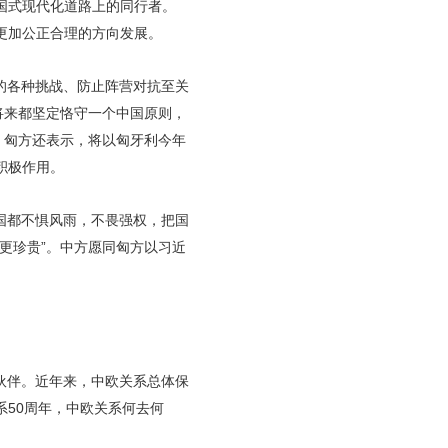
国式现代化道路上的同行者。
更加公正合理的方向发展。
的各种挑战、防止阵营对抗至关
将来都坚定恪守一个中国原则，
。匈方还表示，将以匈牙利今年
积极作用。
国都不惧风雨，不畏强权，把国
更珍贵”。中方愿同匈方以习近
伙伴。近年来，中欧关系总体保
50周年，中欧关系何去何