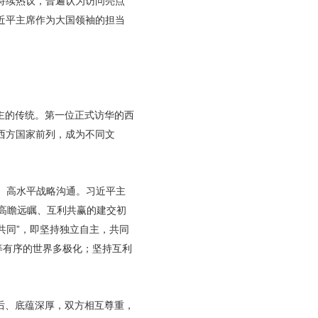
持续热议，普遍认为访问亮点
近平主席作为大国领袖的担当
主的传统。第一位正式访华的西
西方国家前列，成为不同文
、高水平战略沟通。习近平主
高瞻远瞩、互利共赢的建交初
共同”，即坚持独立自主，共同
等有序的世界多极化；坚持互利
后、底蕴深厚，双方相互尊重，