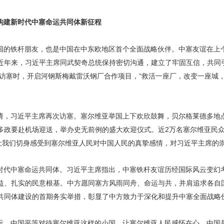
构建新时代中塞命运共同体新征程
国的铁杆朋友，也是中国在中东欧地区首个全面战略伙伴。中塞友谊在上
近年来，习近平主席同武契奇总统保持密切沟通，建立了牢固互信，共同
席访塞时，开启河钢斯梅戴雷沃钢厂合作项目，“救活一座厂，改变一座城
请，习近平主席再次访塞。塞尔维亚举国上下欢欣鼓舞，贝尔格莱德多地点
多政要赴机场迎送，举办史无前例的盛大欢迎仪式。近2万名塞尔维亚民
，让我们切身感受到塞尔维亚人民对中国人民的真挚感情，对习近平主席的
时代中塞命运共同体。习近平主席指出，中塞铁杆友谊历经国际风云变幻
益、扎实的民意根基。中方愿同塞方风雨同舟、命运与共，并肩追求各自
共同体建设的首期务实举措，彰显了中方致力于深化和提升中塞全面战略
示，中国平等对待塞尔维亚这样的小国，让塞尔维亚人民感怀在心，中国