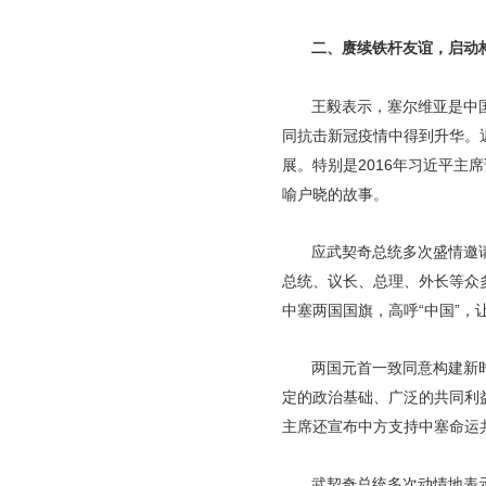
二、赓续铁杆友谊，启动
王毅表示，塞尔维亚是中
同抗击新冠疫情中得到升华。
展。特别是2016年习近平主
喻户晓的故事。
应武契奇总统多次盛情邀
总统、议长、总理、外长等众
中塞两国国旗，高呼“中国”
两国元首一致同意构建新
定的政治基础、广泛的共同利
主席还宣布中方支持中塞命运
武契奇总统多次动情地表