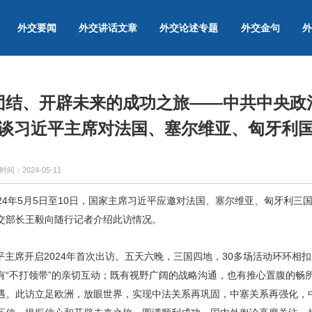
外交要闻
外交讲话文章
外交论述专题
外交金句
外
团结、开辟未来的成功之旅——中共中央政
谈习近平主席对法国、塞尔维亚、匈牙利
时间：
2024-05-11
2024年5月5日至10日，国家主席习近平应邀对法国、塞尔维亚、匈牙利
交部长王毅向随行记者介绍此访情况。
主席开启2024年首次出访。五天六晚，三国四地，30多场活动环环相
有“不打领带”的亲切互动；既有视野广阔的战略沟通，也有推心置腹的畅
遇。此访立足欧洲，放眼世界，实现中法关系再巩固，中塞关系再强化，