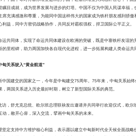
世瞩目成就，成为世界发展与进步的灯塔。中国不仅为中国人民谋幸福，
主席充满感激和尊重，为能同中国这样伟大的国家成为铁杆朋友感到骄傲
心利益，同中方密切战略协作，共同反对霸权强权，捍卫国际公平正义。
命运共同体，实现了命运共同体建设在欧洲的突破，既是中塞铁杆友谊的
新的里程碑，助力两国加快各自现代化进程，进一步拓展构建人类命运共
匈关系驶入“黄金航道”
新中国建交的国家之一，今年是中匈建交75周年。75年来，中匈关系始
果，两国关系进入历史最好时期，树立了新型国际关系的典范。
此访，舒尤克总统、欧尔班总理联袂发出邀请并共同举行欢迎仪式，欧尔
互动，敞开心扉，深入交流，擘画中匈关系的未来。
理坚定支持中方维护核心利益，表示愿以建立中匈新时代全天候全面战略