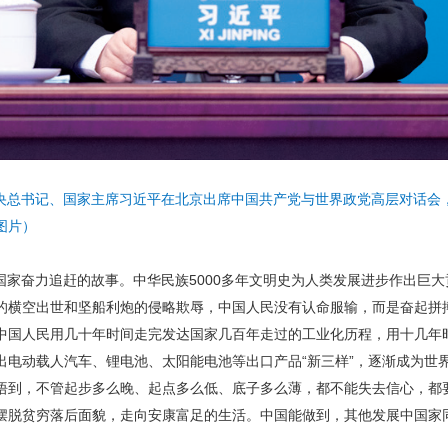
共中央总书记、国家主席习近平在北京出席中国共产党与世界政党高层对话
图片）
国家奋力追赶的故事。中华民族5000多年文明史为人类发展进步作出巨
的横空出世和坚船利炮的侵略欺辱，中国人民没有认命服输，而是奋起拼
中国人民用几十年时间走完发达国家几百年走过的工业化历程，用十几年
出电动载人汽车、锂电池、太阳能电池等出口产品“新三样”，逐渐成为世
悟到，不管起步多么晚、起点多么低、底子多么薄，都不能失去信心，都
摆脱贫穷落后面貌，走向安康富足的生活。中国能做到，其他发展中国家