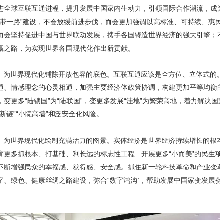
进全球互联互通进程，提升发展中国家内生动力，引领国际合作潮流，成
一带一路”建设，不会放缓前进步伐，而会更加强调以高标准、可持续、惠
而会坚持促进中国与世界联动发展，携手各国铸造世界经济的强大引擎；
赢之路，为实现世界各国现代化作出新贡献。
，为世界现代化铺陈开放包容的底色。互联互通应该是全方位、立体式的。
通、情感理念的心灵相通，加强主要经济体政策协调，构建更加平等均衡
变更多“陆锁国”为“陆联国”，变更多发展“洼地”为繁荣高地，着力解决
断链”“小院高墙”和泛安全化风险。
，为世界现代化绘制充满活力的图景。实体经济是世界经济持续增长的根
育更多抓根本、打基础、利长远的标志性工程，开展更多“小而美”的民生
不断增强民众的幸福感、获得感、安全感。抓住新一轮科技革命和产业变
字、绿色、健康丝绸之路建设，弥合“数字鸿沟”，帮助发展中国家变发展