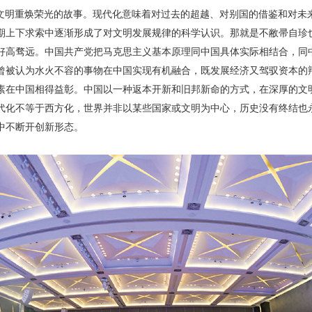
文明重焕荣光的故事。现代化意味着对过去的超越、对别国的借鉴和对未
期上下求索中逐渐形成了对文明发展规律的科学认识。那就是不敝帚自珍
好高骛远。中国共产党把马克思主义基本原理同中国具体实际相结合，同
曾被认为水火不容的事物在中国实现有机融合，既发展经济又驾驭资本的
素在中国相得益彰。中国以一种返本开新和旧邦新命的方式，在深厚的文
代化不等于西方化，世界并非以某些国家或文明为中心，历史没有终结也
中不断开创新形态。