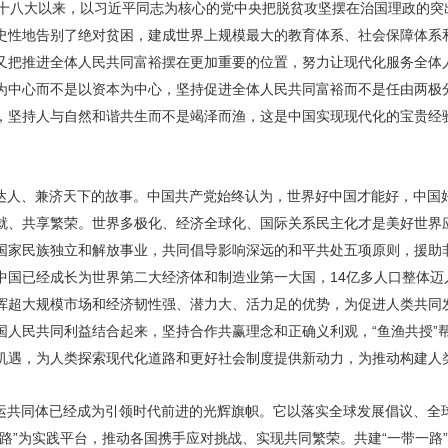
十八大以来，以习近平同志为核心的党中央把脱贫攻坚摆在治国理政的突出
史性地告别了绝对贫困，建成世界上规模最大的教育体系、社会保障体系
又把推进全体人民共同富裕摆在更加重要的位置，努力让现代化服务全体
为中心而不是以资本为中心，坚持促进全体人民共同富裕而不是任由两极
，坚持人与自然和谐共生而不是竭泽而渔，这是中国实现现代化的宝贵经
达人、兼济天下的故事。中国共产党始终认为，世界好中国才能好，中国
就、共享繁荣。世界多极化、经济全球化、国际关系民主化才是美好世界
国家民族独立和解放事业，共同倡导影响深远的和平共处五项原则，援助
中国已经成长为世界第二大经济体和制造业第一大国，14亿多人口整体迈
挥超大规模市场和经济韧性强、潜力大、活力足的优势，为促进人类共同
国人民共同利益结合起来，坚持合作共赢理念和正确义利观，“鱼渔共授”
机遇，为人类探索现代化道路和更好社会制度提供新动力，为推动构建人
运共同体已经成为引领时代前进的光辉旗帜。它以落实全球发展倡议、全
路”为实践平台，推动各国携手应对挑战、实现共同繁荣。共建“一带一路