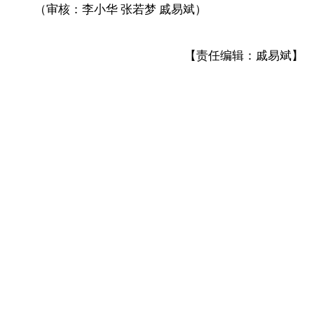
（
审核：李小华 张若梦 戚易斌
）
【责任编辑：戚易斌】