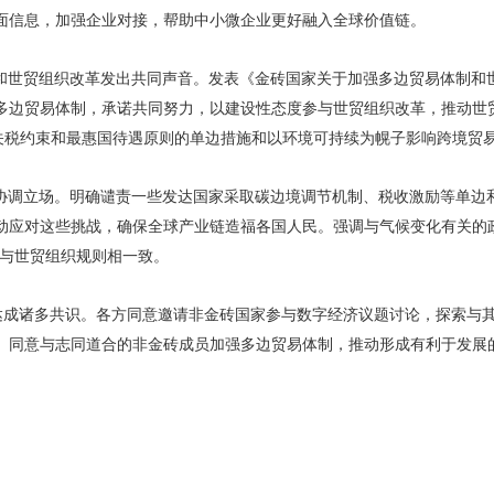
面信息，加强企业对接，帮助中小微企业更好融入全球价值链。
和世贸组织改革发出共同声音。发表《金砖国家关于加强多边贸易体制和
多边贸易体制，承诺共同努力，以建设性态度参与世贸组织改革，推动世贸
反关税约束和最惠国待遇原则的单边措施和以环境可持续为幌子影响跨境贸
协调立场。明确谴责一些发达国家采取碳边境调节机制、税收激励等单边
动应对这些挑战，确保全球产业链造福各国人民。强调与气候变化有关的
应与世贸组织规则相一致。
作达成诸多共识。各方同意邀请非金砖国家参与数字经济议题讨论，探索与
。同意与志同道合的非金砖成员加强多边贸易体制，推动形成有利于发展