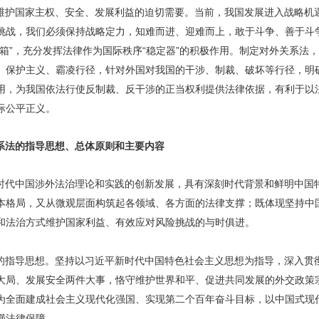
维护国家主权、安全、发展利益的迫切需要。当前，我国发展进入战略机
挑战，我们必须保持战略定力，知难而进、迎难而上，敢于斗争、善于斗
箱”，充分发挥法律作为国际秩序“稳定器”的积极作用。制定对外关系法
、保护主义、霸凌行径，针对外国对我国的干涉、制裁、破坏等行径，明
用，为我国依法行使反制裁、反干涉的正当权利提供法律依据，有利于以
际公平正义。
系法的指导思想、总体原则和主要内容
时代中国涉外法治理论和实践的创新发展，具有深刻时代背景和鲜明中国
本格局，又从微观层面构筑起各领域、各方面的法律支撑；既体现坚持中
和法治方式维护国家利益、有效应对风险挑战的与时俱进。
的指导思想。坚持以习近平新时代中国特色社会主义思想为指导，深入贯
大局、发展安全两件大事，恪守维护世界和平、促进共同发展的外交政策
为全面建成社会主义现代化强国、实现第二个百年奋斗目标，以中国式现
强法律保障。