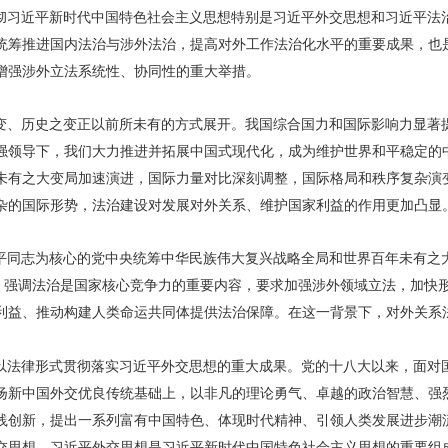
彻习近平新时代中国特色社会主义思想特别是习近平外交思想和习近平法
统筹推进国内法治与涉外法治，提高对外工作法治化水平的重要成果，也
增强涉外立法系统性、协同性的重大举措。
变、历史之变正以前所未有的方式展开。我国综合国力和国际影响力显著
强领导下，我们大力推进并拓展中国式现代化，成为维护世界和平稳定的
未有之大变局加速演进，国际力量对比深刻调整，国际格局和秩序复杂演
杂的国际形势，法治建设对发展对外关系、维护国家利益的作用更加凸显
平同志为核心的党中央统筹中华民族伟大复兴战略全局和世界百年未有之
进，强调法治是国家核心竞争力的重要内容，要求加强涉外领域立法，加快
利益、推动构建人类命运共同体提供法治保障。在这一背景下，对外关系
以法律形式贯彻落实习近平外交思想的重大成果。党的十八大以来，面对
扬新中国外交优良传统基础上，以非凡的理论勇气、卓越的政治智慧、强
践创新，提出一系列富有中国特色、体现时代精神、引领人类发展进步潮
交思想。习近平外交思想是习近平新时代中国特色社会主义思想的重要组