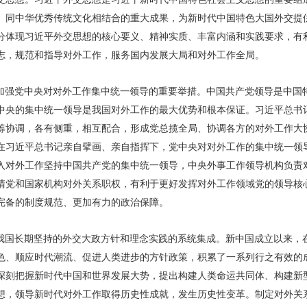
、同中华优秀传统文化相结合的重大成果，为新时代中国特色大国外交提
分体现习近平外交思想的核心要义、精神实质、丰富内涵和实践要求，有
志，规范和指导对外工作，服务国内发展大局和对外工作全局。
加强党中央对对外工作集中统一领导的重要举措。中国共产党领导是中国
中央的集中统一领导是我国对外工作的最大优势和根本保证。习近平总书
筹协调，各有侧重，相互配合，形成党总揽全局、协调各方的对外工作大
在习近平总书记亲自擘画、亲自指挥下，党中央对对外工作的集中统一领
入对外工作坚持中国共产党的集中统一领导，中央外事工作领导机构负责
清党和国家机构对外关系职权，有利于更好发挥对外工作领域党的领导核
完备的制度规范、更加有力的政治保障。
我国长期坚持的外交大政方针和理念实践的系统集成。新中国成立以来，
色、顺应时代潮流、促进人类进步的方针政策，积累了一系列行之有效的
深刻把握新时代中国和世界发展大势，提出构建人类命运共同体、构建新
想，领导新时代对外工作取得历史性成就，发生历史性变革。制定对外关