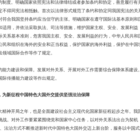
的制度。明确国家依照宪法和法律缔结或者参加条约和协定，善意履行有
定不得同宪法相抵触。首次以法律形式规范了条约和协定同我国宪法的关
时符合我国坚持条约应当信守的主张。明确国家在遵守国际法基本原则和
和适用，并依法采取执法、司法等措施，维护国家主权、安全、发展利益
际关系基本准则，危害我国主权、安全、发展利益的行为，中华人民共和
公民和组织在海外的安全和正当权益，保护国家的海外利益，保护在中国
法领域国际合作等作了规定。
的能力建设和保障。发展对外关系、开展对外工作需要综合保障体系建设
国际传播能力建设等作出规定。
，为新征程中国特色大国外交提供坚强法治保障
大精神开局之年，也是全面建设社会主义现代化国家新征程起步之年。我
挑战。对外工作要紧紧围绕党和国家中心任务，以对外关系法出台为契机
维、法治方式不断推进新时代中国特色大国外交迈上新台阶，服务以中国