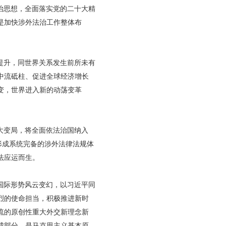
治思想，全面落实党的二十大精
是加快涉外法治工作整体布
提升，同世界关系发生前所未有
中流砥柱、促进全球经济增长
变，世界进入新的动荡变革
。
大变局，将全面依法治国纳入
形成系统完备的涉外法律法规体
法应运而生。
国际形势风云变幻，以习近平同
烈的使命担当，积极推进新时
流的原创性重大外交新理念新
成部分，是马克思主义基本原