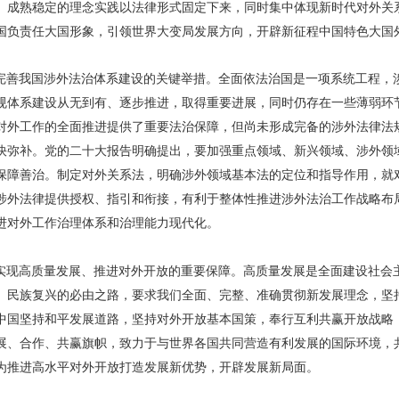
、成熟稳定的理念实践以法律形式固定下来，同时集中体现新时代对外关
国负责任大国形象，引领世界大变局发展方向，开辟新征程中国特色大国
完善我国涉外法治体系建设的关键举措。全面依法治国是一项系统工程，
规体系建设从无到有、逐步推进，取得重要进展，同时仍存在一些薄弱环
对外工作的全面推进提供了重要法治保障，但尚未形成完备的涉外法律法
快弥补。党的二十大报告明确提出，要加强重点领域、新兴领域、涉外领
保障善治。制定对外关系法，明确涉外领域基本法的定位和指导作用，就
涉外法律提供授权、指引和衔接，有利于整体性推进涉外法治工作战略布
进对外工作治理体系和治理能力现代化。
实现高质量发展、推进对外开放的重要保障。高质量发展是全面建设社会
、民族复兴的必由之路，要求我们全面、完整、准确贯彻新发展理念，坚
中国坚持和平发展道路，坚持对外开放基本国策，奉行互利共赢开放战略
展、合作、共赢旗帜，致力于与世界各国共同营造有利发展的国际环境，
为推进高水平对外开放打造发展新优势，开辟发展新局面。