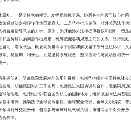
体原则。一是坚持党的领导。发挥党总揽全局、协调各方的领导核心作用
政策通过法定程序转化为国家意志。二是坚持把准定位。对外关系法作为
具有普遍指导意义的方针、原则，为其他涉外法律提供授权和指引，留足
则和亟待解决的问题作出规定，统筹把握各项规定之间的关系，坚持鼓励
足当前，着眼长远。既要高质量高水平回应和解决当下涉外立法诉求，又
根本、稳预期、利长远。五是坚持系统观念。坚持原则性与灵活性相统一
统一。
的目标任务。明确我国发展对外关系的目标，包括坚持维护中国特色社会
会发展。明确我国对外工作布局，包括推进大国协调与合作，发展同周边
全球治理观，包括维护以联合国为核心的国际体系，维护以国际法为基础
系基本准则，推动践行全球发展倡议、全球安全倡议、全球文明倡议，尊
各领域对外交流合作，包括参与全球环境气候治理，推进高水平对外开放，
流合作等。