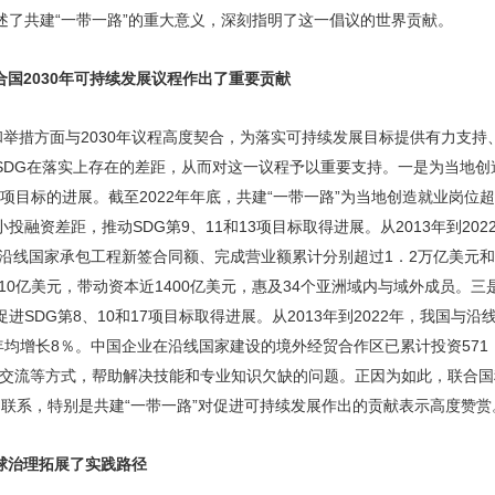
述了共建“一带一路”的重大意义，深刻指明了这一倡议的世界贡献。
合国2030年可持续发展议程作出了重要贡献
和举措方面与2030年议程高度契合，为落实可持续发展目标提供有力支
SDG在落实上存在的差距，从而对这一议程予以重要支持。一是为当地创
和8项目标的进展。截至2022年年底，共建“一带一路”为当地创造就业岗位
投融资差距，推动SDG第9、11和13项目标取得进展。从2013年到20
在沿线国家承包工程新签合同额、完成营业额累计分别超过1．2万亿美元和
410亿美元，带动资本近1400亿美元，惠及34个亚洲域内与域外成员。
SDG第8、10和17项目标取得进展。从2013年到2022年，我国与沿
年均增长8％。中国企业在沿线国家建设的境外经贸合作区已累计投资571
化交流等方式，帮助解决技能和专业知识欠缺的问题。正因为如此，联合国
切联系，特别是共建“一带一路”对促进可持续发展作出的贡献表示高度赞赏
球治理拓展了实践路径