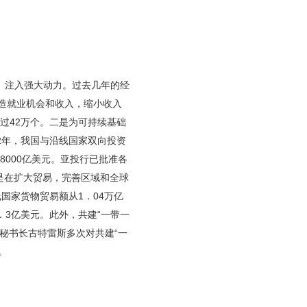
持、注入强大动力。过去几年的经
造就业机会和收入，缩小收入
超过42万个。二是为可持续基础
22年，我国与沿线国家双向投资
8000亿美元。亚投行已批准各
三是在扩大贸易，完善区域和全球
线国家货物贸易额从1．04万亿
．3亿美元。此外，共建“一带一
秘书长古特雷斯多次对共建“一
。