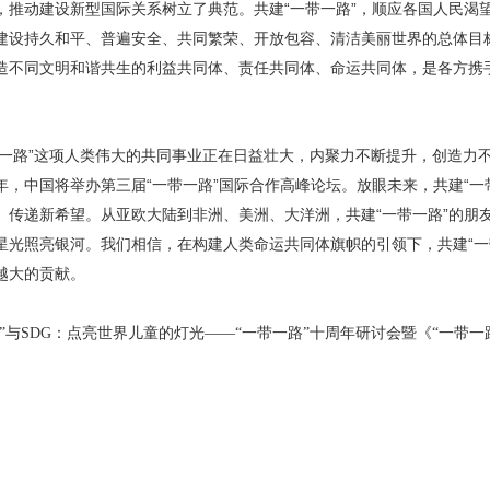
，推动建设新型国际关系树立了典范。共建“一带一路”，顺应各国人民渴
建设持久和平、普遍安全、共同繁荣、开放包容、清洁美丽世界的总体目
造不同文明和谐共生的利益共同体、责任共同体、命运共同体，是各方携
带一路”这项人类伟大的共同事业正在日益壮大，内聚力不断提升，创造力
，中国将举办第三届“一带一路”国际合作高峰论坛。放眼未来，共建“一
、传递新希望。从亚欧大陆到非洲、美洲、大洋洲，共建“一带一路”的朋
星光照亮银河。我们相信，在构建人类命运共同体旗帜的引领下，共建“一
越大的贡献。
”与SDG：点亮世界儿童的灯光——“一带一路”十周年研讨会暨《“一带