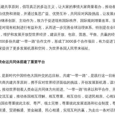
商共建共享原则，倡导真正的多边主义，让大家的事情大家商量着办，推动
自优势和潜能，并通过集思广益、优势互补，共同应对风险挑战，让发展
坚持继承创新、主动作为，致力于促进现有国际秩序、国际规则增量改革。
是对现有机制进行有益补充，从而进一步完善全球治理体系。特别是在全
台，维护和发展开放型世界经济，建设开放、包容、普惠、平衡、共赢的经
200多份共建“一带一路”合作文件，形成了3000多个合作项目，有力促
家提供了更多发展机遇和空间，为世界各国人民带来福祉。
类命运共同体搭建了重要平台
是新时代中国特色大国外交的总目标。共建“一带一路”，是践行这一目标
共商共建共享原则，携手应对世界经济面临的挑战，开创发展新机遇，谋
，推动世界朝着人类命运共同体方向前进。“一带一路”传承以和平合作、
交流互鉴，推动各国相互理解、相互尊重、相互信任，促进民相亲、心相
参与国在尊重彼此主权、尊严、领土完整，尊重彼此发展道路和社会制度，
联通、贸易畅通、资金融通、民心相通，实现互利共赢，为走出一条对话