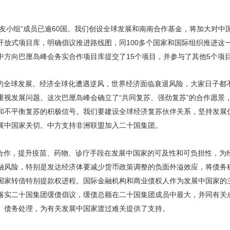
之友小组”成员已逾60国。我们创设全球发展和南南合作基金，将加大对中
放式项目库，明确倡议推进路线图，同100多个国家和国际组织推进这一
中方向巴厘岛峰会务实合作项目库提交了15个项目，并参与了其他5个项
的全球发展。经济全球化遭遇逆风，世界经济面临衰退风险，大家日子都
重视发展问题。这次巴厘岛峰会确立了“共同复苏、强劲复苏”的合作愿景
和不平衡复苏的积极信号。我们要建设全球经济复苏伙伴关系，坚持发展
展中国家关切。中方支持非洲联盟加入二十国集团。
合作，提升疫苗、药物、诊疗手段在发展中国家的可及性和可负担性，为
融风险，特别是发达经济体要减少货币政策调整的负面外溢效应，将债务
国家转借特别提款权进程。国际金融机构和商业债权人作为发展中国家的
落实二十国集团缓债倡议，缓债总额在二十国集团成员中最大，并同有关
》债务处理，为有关发展中国家渡过难关提供了支持。