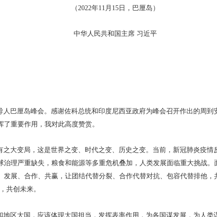
（2022年11月15日，巴厘岛）
中华人民共和国主席 习近平
导人巴厘岛峰会。感谢佐科总统和印度尼西亚政府为峰会召开作出的周到
挥了重要作用，我对此高度赞赏。
有之大变局，这是世界之变、时代之变、历史之变。当前，新冠肺炎疫情
球治理严重缺失，粮食和能源等多重危机叠加，人类发展面临重大挑战。
、发展、合作、共赢，让团结代替分裂、合作代替对抗、包容代替排他，
关，共创未来。
和地区大国，应该体现大国担当，发挥表率作用，为各国谋发展，为人类