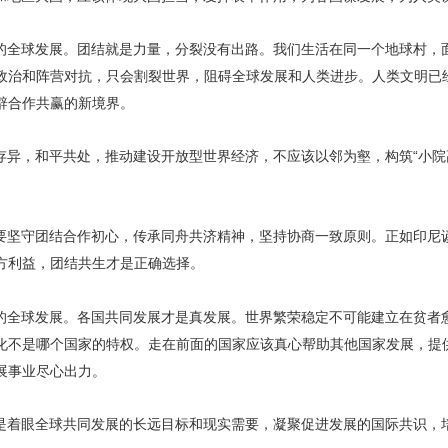
的全球发展。团结就是力量，分裂没有出路。我们生活在同一个地球村，
政治和阵营对抗，只会割裂世界，阻碍全球发展和人类进步。人类文明已经
辟合作共赢的新境界。
存异，和平共处，推动建设开放型世界经济，不应该以邻为壑，构筑“小院高
要坚守团结合作初心，传承同舟共济精神，坚持协商一致原则。正如印尼
方利益，团结共生才是正确选择。
的全球发展。各国共同发展才是真发展。世界繁荣稳定不可能建立在贫者
化不是哪个国家的特权。走在前面的国家应该真心帮助其他国家发展，提
展事业尽心出力。
是着眼全球共同发展的长远目标和现实需要，凝聚促进发展的国际共识，