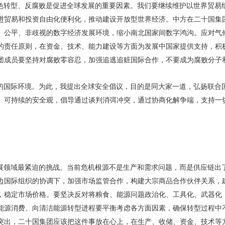
色转型、反腐败是促进全球发展的重要因素。我们要继续维护以世界贸易
进贸易和投资自由化便利化，推动建设开放型世界经济。中方在二十国集
、公平、非歧视的数字经济发展环境，缩小南北国家间数字鸿沟。应对气
的责任原则，在资金、技术、能力建设等方面为发展中国家提供支持，积
团成员要坚持对腐败零容忍，加强追逃追赃国际合作，不要成为腐败分子和
的国际环境。为此，我提出全球安全倡议，目的是同大家一道，弘扬联合
、可持续的安全观，倡导通过谈判消弭冲突，通过协商化解争端，支持一
展领域最紧迫的挑战。当前危机根源不是生产和需求问题，而是供应链出
边国际组织的协调下，加强市场监管合作，构建大宗商品合作伙伴关系，
，稳定市场价格。要坚决反对将粮食、能源问题政治化、工具化、武器化
能源消费、向清洁能源转型进程要平衡考虑各方面因素，确保转型过程中
突出，二十国集团应该把这件事放在心上，在生产、收储、资金、技术等