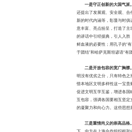
一是守正创新的大国气派
还提出了发展观、安全观、合
新的时代内涵等，彰显与时俱
意丰富、亮点纷呈，打造了主
的讲话中引经据典，引人入胜，
鲜血液的必要性；用孔子的“
于团结”和哈萨克斯坦谚语“有
二是开放包容的宽广胸襟
明没有优劣之分，只有特色之别
惜本地区文明多样性这一宝贵
促进文明互学互鉴，增进各国
互包容，强调各国要相互坚定
的凝聚力和向心力。这些思想
三是重情尚义的崇高品格
下，中方在上海合作组织框架