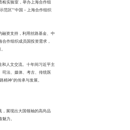
质检实验室，举办上海合作组
示范区”“中国－上海合作组织
的融资支持，利用丝路基金、中
海合作组织成员国投资需求，
目。
往和人文交流。十年间习近平主
、司法、媒体、考古、传统医
路精神”的传承与发展。
践，展现出大国领袖的高尚品
格魅力。