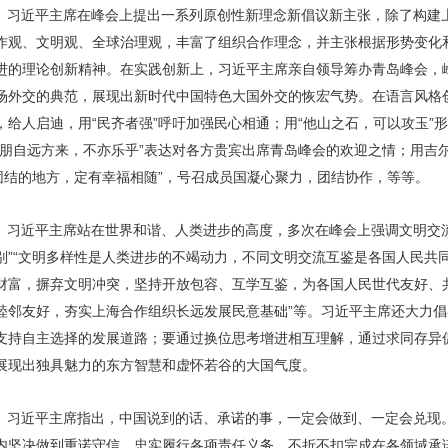
。
习近平主席在峰会上提出一系列原创性新理念新倡议新主张，除了构建
作观、文明观、全球治理观，丰富了组织合作理念，并主张根据形势变化和
进的理论创新精神。在实践创新上，习近平主席亲自领导筹办青岛峰会，
场外交的典范，展现出新时代中国特色大国外交的恢宏气势。在语言风格
给人启迪，用“民齐者强”呼吁加强民心相通；用“他山之石，可以攻玉”
有朋自远方来，不亦乐乎”表达对各方贵宾出席青岛峰会的欢迎之情；用吉
团结的地方，定有幸福相随”，号召成员国凝心聚力，团结协作，等等。
。
习近平主席站在世界和谐、人类进步的高度，多次在峰会上强调文明交
”“文明多样性是人类进步的不竭动力，不同文明交流互鉴是各国人民共同
财富，摒弃文明冲突，坚持开放包容、互学互鉴，为各国人民世代友好、共
睦邻友好，夯实上海合作组织长远发展民意基础”等。习近平主席还大力
支持自主选择的发展道路；要通过换位思考增进相互理解，通过求同存异
展现出独具魅力的东方智慧和虚怀若谷的大国气度。
。
习近平主席指出，中国说到的话、承诺的事，一定会做到、一定会兑现
内坚决做到重诺守信，忠实履行各项责任义务，不折不扣完成在各领域承