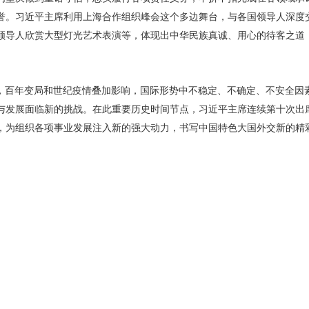
誉。习近平主席利用上海合作组织峰会这个多边舞台，与各国领导人深度
领导人欣赏大型灯光艺术表演等，体现出中华民族真诚、用心的待客之道
，百年变局和世纪疫情叠加影响，国际形势中不稳定、不确定、不安全因
与发展面临新的挑战。在此重要历史时间节点，习近平主席连续第十次出
，为组织各项事业发展注入新的强大动力，书写中国特色大国外交新的精
170004号
京ICP证040089号-15