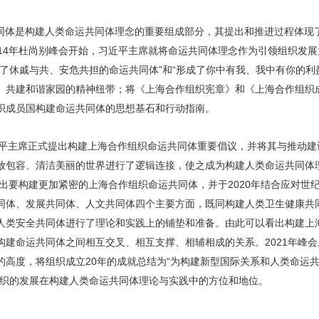
同体是构建人类命运共同体理念的重要组成部分，其提出和推进过程体现
014年杜尚别峰会开始，习近平主席就将命运共同体理念作为引领组织发
了休戚与共、安危共担的命运共同体”和“形成了你中有我、我中有你的利益
、共建和谐家园的精神纽带；将《上海合作组织宪章》和《上海合作组织
织成员国构建命运共同体的思想基石和行动指南。
习近平主席正式提出构建上海合作组织命运共同体重要倡议，并将其与推动
放包容、清洁美丽的世界进行了逻辑连接，使之成为构建人类命运共同体
提出要构建更加紧密的上海合作组织命运共同体，并于2020年结合应对世
同体、发展共同体、人文共同体四个主要方面，既同构建人类卫生健康共
人类安全共同体进行了理论和实践上的铺垫和准备。由此可以看出构建上
构建命运共同体之间相互交叉、相互支撑、相辅相成的关系。2021年峰
的高度，将组织成立20年的成就总结为“为构建新型国际关系和人类命运
组织的发展在构建人类命运共同体理论与实践中的方位和地位。