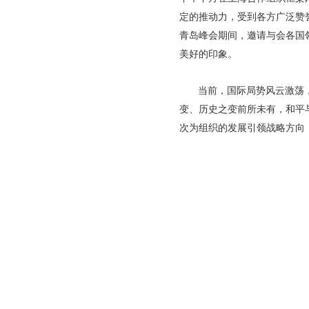
定的推动力，受到各方广泛赞
青岛峰会期间，邀请与会各国
美好的印象。
当前，国际局势风云激荡
变、历史之变前所未有，和平
次为组织的发展引领战略方向
联合承建
版权所有
中国互联网新闻中心
中国互联网新闻中心
中国国际问题研究院
互联网新闻信息服务许可证10120