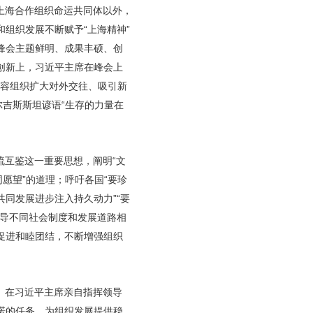
上海合作组织命运共同体以外，
组织发展不断赋予“上海精神”
峰会主题鲜明、成果丰硕、创
创新上，习近平主席在峰会上
形容组织扩大对外交往、吸引新
尔吉斯斯坦谚语“生存的力量在
流互鉴这一重要思想，阐明“文
愿望”的道理；呼吁各国“要珍
同发展进步注入持久动力”“要
倡导不同社会制度和发展道路相
促进和睦团结，不断增强组织
。在习近平主席亲自指挥领导
诺的任务，为组织发展提供稳