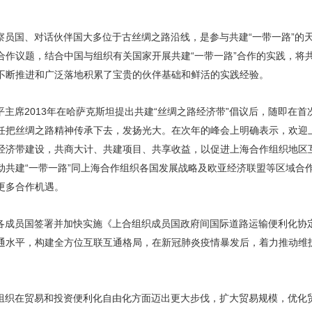
察员国、对话伙伴国大多位于古丝绸之路沿线，是参与共建“一带一路”的
作议题，结合中国与组织有关国家开展共建“一带一路”合作的实践，将共
不断推进和广泛落地积累了宝贵的伙伴基础和鲜活的实践经验。
平主席2013年在哈萨克斯坦提出共建“丝绸之路经济带”倡议后，随即在
任把丝绸之路精神传承下去，发扬光大。在次年的峰会上明确表示，欢迎
经济带建设，共商大计、共建项目、共享收益，以促进上海合作组织地区
动共建“一带一路”同上海合作组织各国发展战略及欧亚经济联盟等区域合
更多合作机遇。
各成员国签署并加快实施《上合组织成员国政府间国际道路运输便利化协
通水平，构建全方位互联互通格局，在新冠肺炎疫情暴发后，着力推动维
组织在贸易和投资便利化自由化方面迈出更大步伐，扩大贸易规模，优化