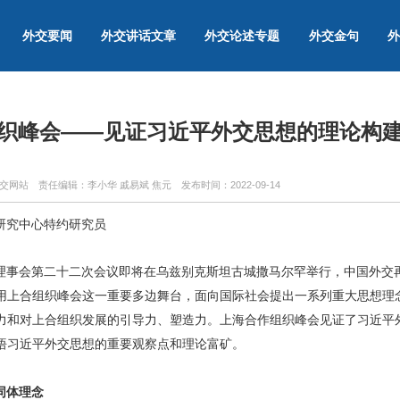
外交要闻
外交讲话文章
外交论述专题
外交金句
外
织峰会——见证习近平外交思想的理论构
外交网站
责任编辑：李小华 戚易斌 焦元
发布时间：
2022-09-14
研究中心特约研究员
理事会第二十二次会议即将在乌兹别克斯坦古城撒马尔罕举行，中国外交再
用上合组织峰会这一重要多边舞台，面向国际社会提出一系列重大思想理
力和对上合组织发展的引导力、塑造力。上海合作组织峰会见证了习近平
悟习近平外交思想的重要观察点和理论富矿。
同体理念