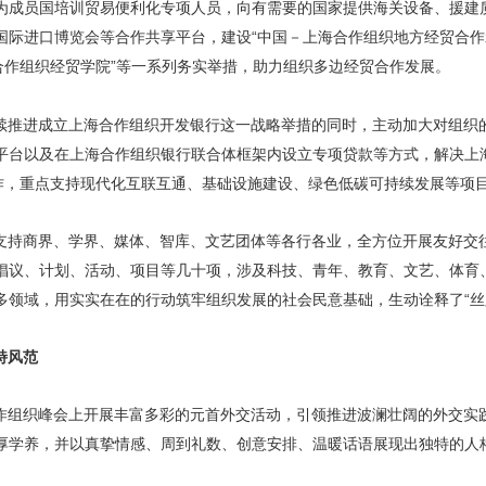
为成员国培训贸易便利化专项人员，向有需要的国家提供海关设备、援建
国际进口博览会等合作共享平台，建设“中国－上海合作组织地方经贸合作
合作组织经贸学院”等一系列务实举措，助力组织多边经贸合作发展。
续推进成立上海合作组织开发银行这一战略举措的同时，主动加大对组织
平台以及在上海合作组织银行联合体框架内设立专项贷款等方式，解决上
合作，重点支持现代化互联互通、基础设施建设、绿色低碳可持续发展等项
支持商界、学界、媒体、智库、文艺团体等各行各业，全方位开展友好交
倡议、计划、活动、项目等几十项，涉及科技、青年、教育、文艺、体育
多领域，用实实在在的行动筑牢组织发展的社会民意基础，生动诠释了“丝
特风范
作组织峰会上开展丰富多彩的元首外交活动，引领推进波澜壮阔的外交实
厚学养，并以真挚情感、周到礼数、创意安排、温暖话语展现出独特的人