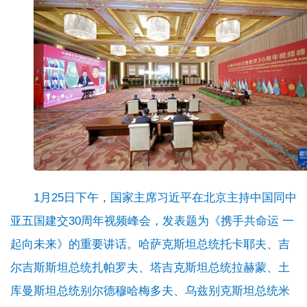
1月25日下午，国家主席习近平在北京主持中国同中
亚五国建交30周年视频峰会，发表题为《携手共命运 一
起向未来》的重要讲话。哈萨克斯坦总统托卡耶夫、吉
尔吉斯斯坦总统扎帕罗夫、塔吉克斯坦总统拉赫蒙、土
库曼斯坦总统别尔德穆哈梅多夫、乌兹别克斯坦总统米