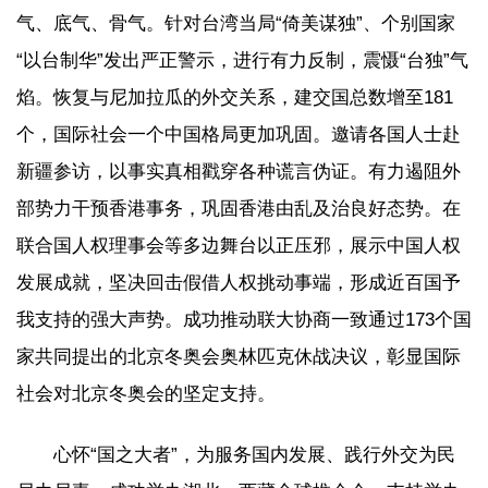
气、底气、骨气。针对台湾当局“倚美谋独”、个别国家
“以台制华”发出严正警示，进行有力反制，震慑“台独”气
焰。恢复与尼加拉瓜的外交关系，建交国总数增至181
个，国际社会一个中国格局更加巩固。邀请各国人士赴
新疆参访，以事实真相戳穿各种谎言伪证。有力遏阻外
部势力干预香港事务，巩固香港由乱及治良好态势。在
联合国人权理事会等多边舞台以正压邪，展示中国人权
发展成就，坚决回击假借人权挑动事端，形成近百国予
我支持的强大声势。成功推动联大协商一致通过173个国
家共同提出的北京冬奥会奥林匹克休战决议，彰显国际
社会对北京冬奥会的坚定支持。
心怀“国之大者”，为服务国内发展、践行外交为民