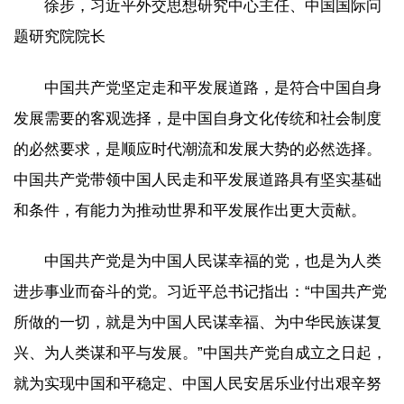
徐步，习近平外交思想研究中心主任、中国国际问
题研究院院长
中国共产党坚定走和平发展道路，是符合中国自身
发展需要的客观选择，是中国自身文化传统和社会制度
的必然要求，是顺应时代潮流和发展大势的必然选择。
中国共产党带领中国人民走和平发展道路具有坚实基础
和条件，有能力为推动世界和平发展作出更大贡献。
中国共产党是为中国人民谋幸福的党，也是为人类
进步事业而奋斗的党。习近平总书记指出：“中国共产党
所做的一切，就是为中国人民谋幸福、为中华民族谋复
兴、为人类谋和平与发展。”中国共产党自成立之日起，
就为实现中国和平稳定、中国人民安居乐业付出艰辛努