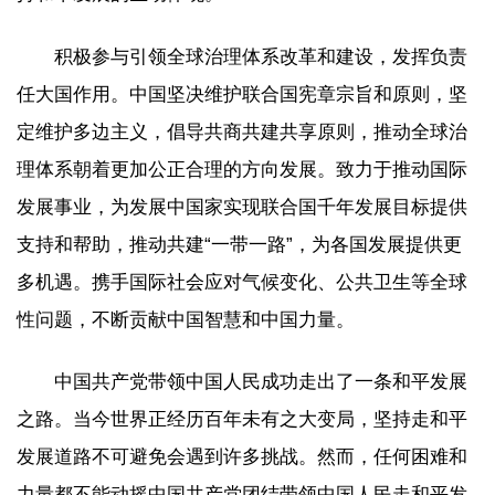
积极参与引领全球治理体系改革和建设，发挥负责
任大国作用。中国坚决维护联合国宪章宗旨和原则，坚
定维护多边主义，倡导共商共建共享原则，推动全球治
理体系朝着更加公正合理的方向发展。致力于推动国际
发展事业，为发展中国家实现联合国千年发展目标提供
支持和帮助，推动共建“一带一路”，为各国发展提供更
多机遇。携手国际社会应对气候变化、公共卫生等全球
性问题，不断贡献中国智慧和中国力量。
中国共产党带领中国人民成功走出了一条和平发展
之路。当今世界正经历百年未有之大变局，坚持走和平
发展道路不可避免会遇到许多挑战。然而，任何困难和
力量都不能动摇中国共产党团结带领中国人民走和平发