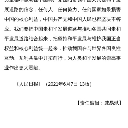
展道路的信念，任何人、任何势力、任何国家如果损害
中国的核心利益，中国共产党和中国人民也都坚决不答
应。我们要把中国走和平发展道路与推动各国共同走和
平发展道路结合起来，把坚持和平发展与维护我国正当
权益和核心利益统一起来，推动我国在与世界各国良性
互动、互利共赢中开拓前行，为人类和平发展的崇高事
业作出更大贡献。
《人民日报》（2021年6月7日 13版）
【责任编辑：戚易斌】