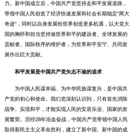
力。新中国成立后，中国共产党坚持走和平发展道路，
带领中国人民创造了经济快速发展和社会长期稳定“两大
奇迹”，同时以自身发展给世界创造更多机遇，以大党大
国的胸怀和担当坚持做世界和平的建设者、全球发展的
贡献者、国际秩序的维护者，为世界和平安宁、共同发
展作出巨大贡献。
和平发展是中国共产党矢志不渝的追求
为中国人民谋幸福、为中华民族谋复兴，是中国共
产党的初心和使命。我们党深刻认识到，只有首先消除
战争、实现和平，才能实现人民的安居乐业、国家的发
展繁荣。历经28年浴血奋战，中国共产党带领中国人民
取得新民主主义革命胜利，建立了新中国。新中国的成