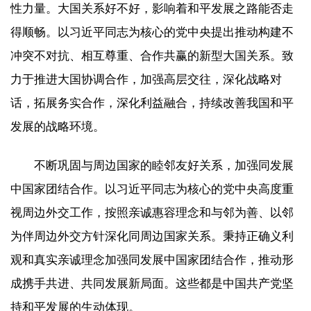
性力量。大国关系好不好，影响着和平发展之路能否走
得顺畅。以习近平同志为核心的党中央提出推动构建不
冲突不对抗、相互尊重、合作共赢的新型大国关系。致
力于推进大国协调合作，加强高层交往，深化战略对
话，拓展务实合作，深化利益融合，持续改善我国和平
发展的战略环境。
不断巩固与周边国家的睦邻友好关系，加强同发展
中国家团结合作。以习近平同志为核心的党中央高度重
视周边外交工作，按照亲诚惠容理念和与邻为善、以邻
为伴周边外交方针深化同周边国家关系。秉持正确义利
观和真实亲诚理念加强同发展中国家团结合作，推动形
成携手共进、共同发展新局面。这些都是中国共产党坚
持和平发展的生动体现。