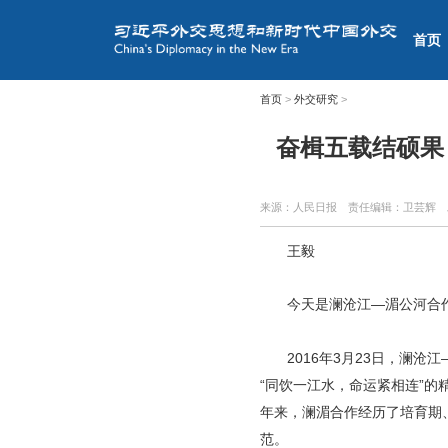
首页
首页
>
外交研究
>
奋楫五载结硕果
来源：人民日报
责任编辑：卫芸辉
王毅
今天是澜沧江—湄公河合
2016年3月23日，澜
“同饮一江水，命运紧相连”
年来，澜湄合作经历了培育期
范。