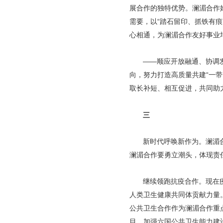
展合作的独特优势。澜湄合作
需要，以“踏石留印、抓铁有
心相通，为澜湄合作友好事业
——顺应开放融通、协调
向，努力打造高质量共建“一
取长补短、相互促进，共同助
三
新时代呼唤新作为。澜湄
澜湄合作要勇立潮头，体现责
继续领跑抗疫合作。现在
人类卫生健康共同体贡献力量
公共卫生合作作为澜湄合作重
目，加强六国公共卫生能力建