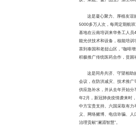
这是凝心聚力、厚植友谊
5000多万人次，每周定期航
基地在云南培训来华务工人员4
能光伏技术和设备，核能培训
茶到泰国和老挝山区，“咖啡增
积极推广传统医药合作，贫困社
这是同舟共济、守望相助
会议，在防洪减灾、技术推广
供应急补水，并从去年开始分
年2月，新冠肺炎疫情袭来时
中方宝贵支持。六国采取有力
义、网络赌博、电信诈骗、人
治理贡献“澜湄智慧”。