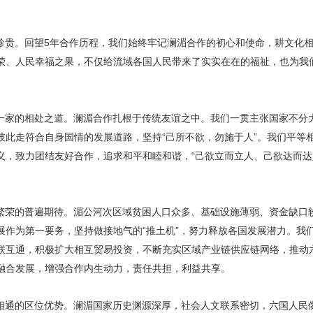
珍贵。回望5年合作历程，我们始终牢记澜湄合作的初心和使命，耕文化
荣、人民幸福之果，不仅给流域各国人民带来了实实在在的福祉，也为我
一家的相处之道。澜湄合作扎根于传统友谊之中。我们一贯主张国家不分
彼此走符合自身国情的发展道路，坚持“己所不欲，勿施于人”。我们平等
义，致力团结友好合作，追求和平和睦和谐，“己欲立而立人、己欲达而达
繁荣的普遍期待。湄公河次区域贫困人口众多、基础设施薄弱、资金缺口
展作为第一要务，坚持做接地气的“推土机”，努力释放各国发展潜力。我
联互通，积极扩大相互贸易投资，不断充实区域产业链供应链网络，推动
融合发展，增强合作内生动力，责任共担，利益共享。
相通的区位优势。澜湄国家历史渊源深厚，社会人文联系密切，六国人民