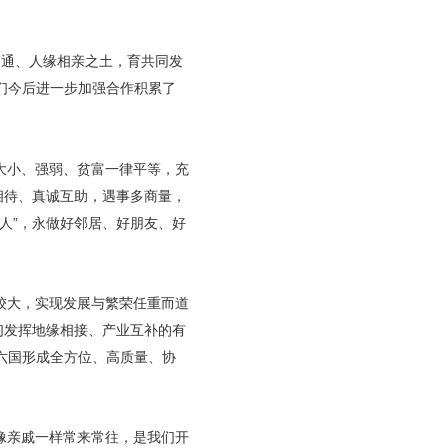
相通、人缘相亲之土，育共同发
们今后进一步加强合作积累了
大小、强弱、贫富一律平等，充
相待、真诚互助，遇事多商量，
人”，永做好邻居、好朋友、好
较大，实现发展与繁荣任重而道
们发挥地缘相接、产业互补的有
六国形成全方位、高质量、协
像亲戚一样常来常往，是我们开