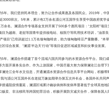
的5年。我们坚持民本理念，努力让合作成果惠及各国民众。2019年，中
班近3000班次。5年来，累计有2万余名湄公河五国学生享受中国政府奖
万余名。澜湄合作专项基金支持开展了500多个惠民项目：“太阳村”项
项目为越南、老挝等国青年提供核电站、核医疗等民用技术培训，“油茶良
产项目”已培训超过1.1万名缅甸咖啡农，助力缅甸咖啡豆产量翻番。“本草
区综合发展、“澜湄‘半边天’行动”等项目促进区域减贫和妇女事业发展。
的5年。澜湄合作搭建了首个流域六国共同参与的水资源合作平台。我们
等方面开展务实合作。作为上游国家，中国尽最大努力保障澜沧江合理下
享澜沧江全年水文信息，开通澜湄水资源合作信息共享平台网站，积极帮
，我与湄公河五国外长在老挝万象如期举办第五次外长会，各国外长共同
举措遏阻疫情蔓延，澜湄区域累计确诊病例和发病率显著低于全球其他地
口贩卖、非法移民等跨国犯罪活动，积极开展防灾减灾合作，保障各国人