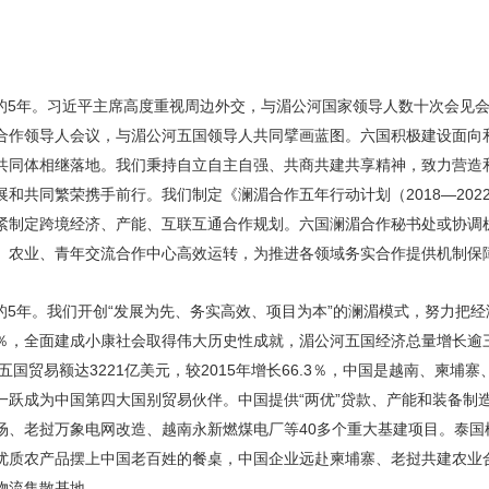
的5年。习近平主席高度重视周边外交，与湄公河国家领导人数十次会见
合作领导人会议，与湄公河五国领导人共同擘画蓝图。六国积极建设面向
共同体相继落地。我们秉持自立自主自强、共商共建共享精神，致力营造
和共同繁荣携手前行。我们制定《澜湄合作五年行动计划（2018—202
紧制定跨境经济、产能、互联互通合作规划。六国澜湄合作秘书处或协调
、农业、青年交流合作中心高效运转，为推进各领域务实合作提供机制保
的5年。我们开创“发展为先、务实高效、项目为本”的澜湄模式，努力把经
.5％，全面建成小康社会取得伟大历史性成就，湄公河五国经济总量增长逾
五国贸易额达3221亿美元，较2015年增长66.3％，中国是越南、柬
一跃成为中国第四大国别贸易伙伴。中国提供“两优”贷款、产能和装备制
场、老挝万象电网改造、越南永新燃煤电厂等40多个重大基建项目。泰国
优质农产品摆上中国老百姓的餐桌，中国企业远赴柬埔寨、老挝共建农业
物流集散基地。