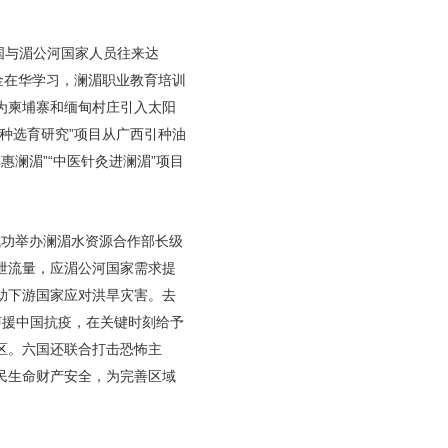
国与湄公河国家人员往来达
学金在华学习，澜湄职业教育培训
目为柬埔寨和缅甸村庄引入太阳
种选育研究”项目从广西引种油
惠澜湄”“中医针灸进澜湄”项目
成功举办澜湄水资源合作部长级
泄流量，应湄公河国家需求提
助下游国家应对洪旱灾害。去
声援中国抗疫，在关键时刻给予
区。六国还联合打击恐怖主
民生命财产安全，为完善区域