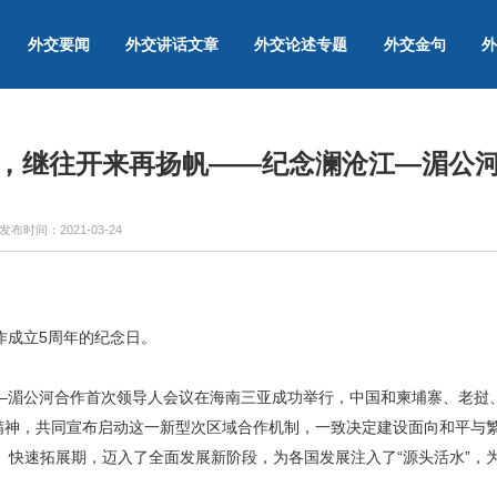
外交要闻
外交讲话文章
外交论述专题
外交金句
外
，继往开来再扬帆——纪念澜沧江—湄公
发布时间：
2021-03-24
作成立5周年的纪念日。
沧江—湄公河合作首次领导人会议在海南三亚成功举行，中国和柬埔寨、老
的精神，共同宣布启动这一新型次区域合作机制，一致决定建设面向和平与
、快速拓展期，迈入了全面发展新阶段，为各国发展注入了“源头活水”，