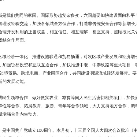
域是我们共同的家园。国际形势越复杂多变，六国越要加快建设面向和平
国理政经验交流，加强各领域全方位合作，打造非传统安全合作等新增长
合理开发利用的正当权益，相互信任、相互理解、相互支持，照顾彼此关
团结合作局面。
区域经济一体化，推进设施联通和贸易畅通，对次区域产业发展和经济增
，加强贸易投资和互联互通合作，加快推进中老、中泰铁路等重大项目，
化边境贸易、跨境电商、产业园区合作，共同建设澜湄流域经济发展带。
新的发展动能。
耕民生领域合作，做好做实农业、减贫等同人民生活密切相关项目，加快
样性等合作。拓展教育、旅游、青年等合作领域，大力支持地方合作，调
断增强合作内生动力。
年是中国共产党成立100周年。本月初，十三届全国人大四次会议批准《