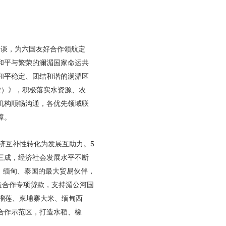
会谈，为六国友好合作领航定
和平与繁荣的澜湄国家命运共
和平稳定、团结和谐的澜湄区
2）》，积极落实水资源、农
机构顺畅沟通，各优先领域联
障。
济互补性转化为发展互助力。5
三成，经济社会发展水平不断
埔寨、缅甸、泰国的最大贸易伙伴，
造合作专项贷款，支持湄公河国
榴莲、柬埔寨大米、缅甸西
合作示范区，打造水稻、橡