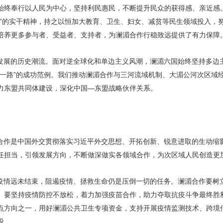
始终奉行以人民为中心，坚持利民惠民，不断提升民众的获得感、亲近感
痕”的实干精神，持之以恒加大教育、卫生、妇女、减贫等民生领域投入，
培养更多参与者、受益者、支持者，为澜湄合作行稳致远提供了有力保障
发展的历史潮流。面对逆全球化和单边主义风潮，澜湄六国始终坚持多边
带一路”的成功范例。我们推动澜湄合作与三河流域机制、大湄公河次区域
力东盟共同体建设，深化中国—东盟战略伙伴关系。
合作是中国外交贯彻落实习近平外交思想、开拓创新、锐意进取的生动缩
任担当，引领发展方向，不断做深做实各领域合作，为次区域人民创造更
疫情远未结束，阻遏疫情、拯救生命仍是压倒一切的任务。澜湄合作要树
。要坚持疫情防控不放松，着力加强疫苗合作，助力夺取抗疫斗争最终胜
点方向之一，用好澜湄公共卫生专项资金，支持开展疫情监测技术、跨境
设。