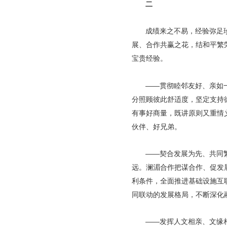
二
成绩来之不易，经验弥足
展、合作共赢之花，结和平繁
宝贵经验。
——贯彻睦邻友好、亲如
分照顾彼此舒适度，坚定支持
有事好商量，既讲原则又重情
伙伴、好兄弟。
——契合发展为先、共同
远。澜湄合作把谋合作、促发
利条件，全面推进基础设施互
同联动的发展格局，不断深化
——发挥人文相亲、文缘