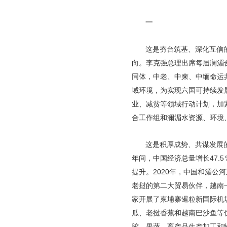
一
这是夯台筑基、深化互信
向。李克强总理出席每届澜湄
同体，中老、中柬、中缅命运
域环境，为实现六国可持续发展
业、减贫等领域行动计划，加
合工作组和澜湄水资源、环境
这是积厚成势、共谋发展
年间，中国经济总量增长47
提升。2020年，中国和湄公河
老挝的第二大贸易伙伴，越南
家开展了柬埔寨暹粒新国际机
瓜、老挝香蕉和越南巴沙鱼等
胶、果蔬、畜产品生产加工和