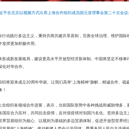
习近平在北京以视频方式出席上海合作组织成员国元首理事会第二十次会议
际行动践行多边主义，秉持共商共建共享原则，完善全球治理、维护国际
中发挥更加积极作用。
快形成新发展格局，建设更高水平开放型经济新体制。中国将坚定不移奉
深化对华合作。
组织将迎来成立20周年华诞。让我们高举“上海精神”旗帜，精诚合作、砥
体！
上合组织各领域合作进展，表示，当前国际形势中各种挑战和威胁增多，
各国应合力应对，共同抗击疫情，反对借疫情对别国污名化。坚持多边主
世界贸易组织为核心、以规则为基础的多边贸易体制，促进开放型世界经
同发展的“上海精神”，推动构建人类命运共同体。尊重各国人民自主选择