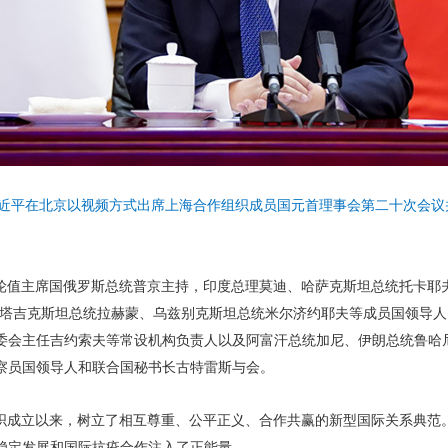
习近平在北京以视频方式出席上海合作组织成员国元首理事会第二十次会议
轮值主席国俄罗斯总统普京主持，印度总理莫迪、哈萨克斯坦总统托卡耶
、塔吉克斯坦总统拉赫蒙、乌兹别克斯坦总统米尔济约耶夫等成员国领导
委会主任吉约索夫等常设机构负责人以及阿富汗总统加尼、伊朗总统鲁哈
察员国领导人和联合国秘书长古特雷斯与会。
织成立以来，树立了相互尊重、公平正义、合作共赢的新型国际关系典范
稳定发展和国际抗疫合作注入了正能量。