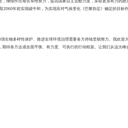
念，继续作出艰苦卓绝努力，提高国家自主贡献力度，采取更加有力的政
争取2060年前实现碳中和，为实现应对气候变化《巴黎协定》确定的目标
”加强生物多样性保护、推进全球环境治理需要各方持续坚韧努力。我欢迎
，期待各方达成全面平衡、有力度、可执行的行动框架。让我们从这次峰