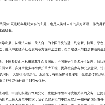
命共同体”既是明年昆明大会的主题，也是人类对未来的美好寄语。作为昆
建设经验。
指导发展。从道法自然、天人合一的中国传统智慧，到创新、协调、绿色
位，融入中国经济社会发展各方面和全过程，努力建设人与自然和谐共生
动。中国坚持山水林田湖草生命共同体，协同推进生物多样性治理。加快
公园体系，实施生物多样性保护重大工程，提高社会参与和公众意识。过去
。长时间、大规模治理沙化、荒漠化，有效保护修复湿地，生物遗传资源收
的重点野生动物种群得到有效保护。
境治理。中国切实履行气候变化、生物多样性等环境相关条约义务，已提前
为世界上最大发展中国家，我们也愿承担与中国发展水平相称的国际责任