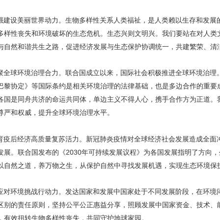
强建设美丽世界动力。生物多样性关系人类福祉，是人类赖以生存和发展
多样性丧失和环境破坏的生态危机。生态兴则文明兴。我们要站在对人类
与自然和谐共生之路，促进经济发展与生态保护协调统一，共建繁荣、清
聚全球环境治理合力。联合国成立以来，国际社会积极推进全球环境治理
巴黎协定》等国际条约是相关环境治理的法律基础，也是多边合作的重要
各国是同舟共济的命运共同体，单边主义不得人心，携手合作方为正道。
尊严和权威，提升全球环境治理水平。
育疫后经济高质量复苏活力。新冠肺炎疫情对全球经济社会发展造成全面
发展。联合国发布的《2030年可持续发展议程》为各国发展指明了方向
以自然之道，养万物之生，从保护自然中寻找发展机遇，实现生态环境保
应对环境挑战行动力。发达国家和发展中国家处于不同发展阶段，在环境
区别的责任原则，坚持公平公正惠益分享，照顾发展中国家资金、技术、
，有效扭转生物多样性丧失，共同守护地球家园。