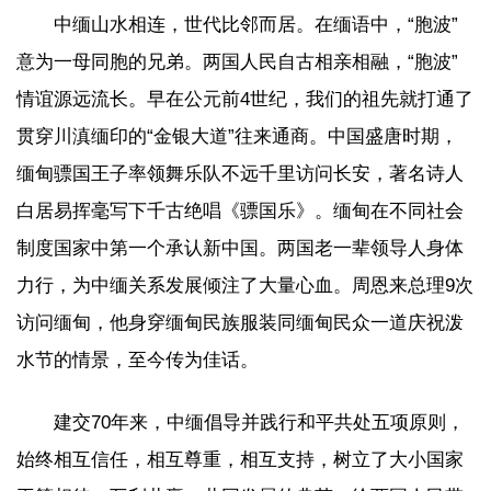
中缅山水相连，世代比邻而居。在缅语中，“胞波”
意为一母同胞的兄弟。两国人民自古相亲相融，“胞波”
情谊源远流长。早在公元前4世纪，我们的祖先就打通了
贯穿川滇缅印的“金银大道”往来通商。中国盛唐时期，
缅甸骠国王子率领舞乐队不远千里访问长安，著名诗人
白居易挥毫写下千古绝唱《骠国乐》。缅甸在不同社会
制度国家中第一个承认新中国。两国老一辈领导人身体
力行，为中缅关系发展倾注了大量心血。周恩来总理9次
访问缅甸，他身穿缅甸民族服装同缅甸民众一道庆祝泼
水节的情景，至今传为佳话。
建交70年来，中缅倡导并践行和平共处五项原则，
始终相互信任，相互尊重，相互支持，树立了大小国家