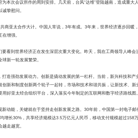
府为本次会议所作的周到安排。几天前，台风“达维”登陆越南，造成重大
以诚挚慰问。
京共商亚太合作大计。中国人常说，3年有成。3年来，世界经济逐步回暖
正在增强。
们要看到世界经济正在发生深层次重大变化。昨天，我在工商领导人峰会
全球新一轮发展繁荣。
，打造强劲发展动力。创新是撬动发展的第一杠杆。当前，新兴科技和产
技创新和制度创新两个轮子一起转，市场和技术和谐共振，让新技术、新
要用好亚太经合组织平台，深入落实今年制定的互联网和数字经济路线图
现新动能，关键就在于坚持走创新发展之路。30年前，中国第一封电子邮
年均增长30%，共享经济规模达3.5万亿元人民币，移动支付规模超过15
会越走越宽。