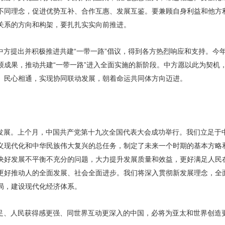
不同理念，促进优势互补、合作互惠、发展互鉴。要兼顾自身利益和他方
关系的方向和构架，要扎扎实实向前推进。
方提出并积极推进共建“一带一路”倡议，得到各方热烈响应和支持。今年
硕成果，推动共建“一带一路”进入全面实施的新阶段。中方愿以此为契机
、民心相通，实现协同联动发展，朝着命运共同体方向迈进。
发展。上个月，中国共产党第十九次全国代表大会成功举行。我们立足于
义现代化和中华民族伟大复兴的总任务，制定了未来一个时期的基本方略
决好发展不平衡不充分的问题，大力提升发展质量和效益，更好满足人民
更好推动人的全面发展、社会全面进步。我们将深入贯彻新发展理念，全
局，建设现代化经济体系。
足、人民获得感更强、同世界互动更深入的中国，必将为亚太和世界创造