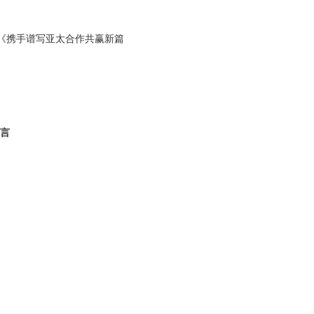
《携手谱写亚太合作共赢新篇
言