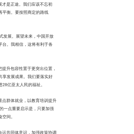
展才是正途。我们应该不忘初
再平衡。要按照商定的路线
越式发展。展望未来，中国开放
平台。我相信，这将有利于各
把提升包容性置于更突出位置，
共享发展成果。我们要落实好
28亿亚太人民的福祉。
重点群体就业，以教育培训提升
到的一点重要启示是，只要加强
旋空间。
命运共同体意识，加强政策协调