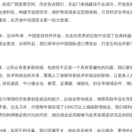
，创造广阔发展空间。历史告诉我们，关起门来搞建设不会成功，开放发
化便利化，构建开放型经济，维护和加强多边贸易体制，引导经济全球化
建设，在开放中实现亚太新一轮大发展。
周年。近40年来，中国坚持对外开放，在走向世界的过程中实现了自身跨
度会更深。从明年起，我们将举办中国国际进口博览会，打造互利合作新
展，让民众有更多获得感。包容性不足是一个具有普遍性的问题。我们要
动、技术和就业的关系，重视人工智能等新技术对就业的影响，让更多人
，深化减贫、中小微企业、教育、反腐败、城镇化、妇女等领域合作，增进
着力增强经济发展创造就业的能力，以创业带动就业，保障高校毕业生等
矛盾。过去几年，中国每年都实现了1300万以上城镇新增就业。我们得
济结构调整必然付出的代价，稳住就业反而能够为改革发展提供充足的回
内涵，实现互利共赢。我们同属亚太，彼此息息相关，命运相连。要强化