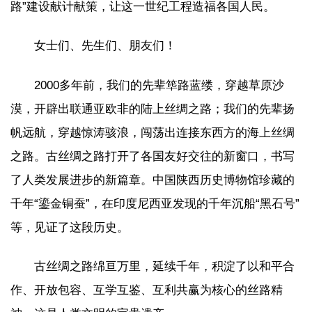
路”建设献计献策，让这一世纪工程造福各国人民。
女士们、先生们、朋友们！
2000多年前，我们的先辈筚路蓝缕，穿越草原沙
漠，开辟出联通亚欧非的陆上丝绸之路；我们的先辈扬
帆远航，穿越惊涛骇浪，闯荡出连接东西方的海上丝绸
之路。古丝绸之路打开了各国友好交往的新窗口，书写
了人类发展进步的新篇章。中国陕西历史博物馆珍藏的
千年“鎏金铜蚕”，在印度尼西亚发现的千年沉船“黑石号”
等，见证了这段历史。
古丝绸之路绵亘万里，延续千年，积淀了以和平合
作、开放包容、互学互鉴、互利共赢为核心的丝路精