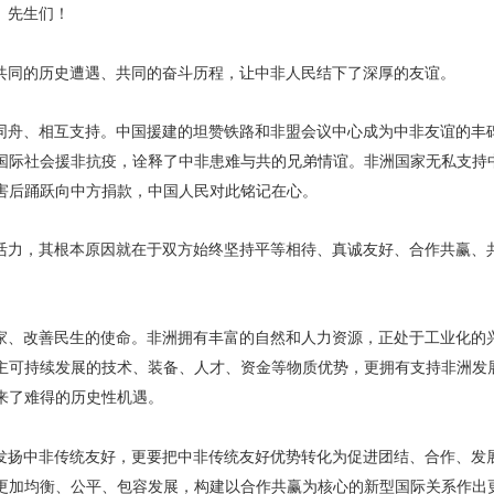
、先生们！
共同的历史遭遇、共同的奋斗历程，让中非人民结下了深厚的友谊。
同舟、相互支持。中国援建的坦赞铁路和非盟会议中心成为中非友谊的丰
国际社会援非抗疫，诠释了中非患难与共的兄弟情谊。非洲国家无私支持
害后踊跃向中方捐款，中国人民对此铭记在心。
活力，其根本原因就在于双方始终坚持平等相待、真诚友好、合作共赢、
家、改善民生的使命。非洲拥有丰富的自然和人力资源，正处于工业化的兴
主可持续发展的技术、装备、人才、资金等物质优势，更拥有支持非洲发
来了难得的历史性机遇。
发扬中非传统友好，更要把中非传统友好优势转化为促进团结、合作、发
更加均衡、公平、包容发展，构建以合作共赢为核心的新型国际关系作出