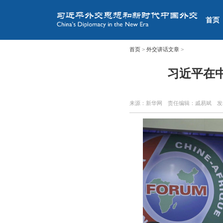
首页
首页
>
外交讲话文章
>
习近平在
来源：新华网
责任编辑：戚易斌
发