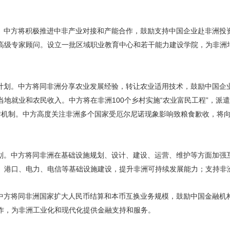
。中方将积极推进中非产业对接和产能合作，鼓励支持中国企业赴非洲投
高级专家顾问。设立一批区域职业教育中心和若干能力建设学院，为非洲培
计划。中方将同非洲分享农业发展经验，转让农业适用技术，鼓励中国企
地就业和农民收入。中方将在非洲100个乡村实施“农业富民工程”，派遣
”合作机制。中方高度关注非洲多个国家受厄尔尼诺现象影响致粮食歉收，将
划。中方将同非洲在基础设施规划、设计、建设、运营、维护等方面加强
、港口、电力、电信等基础设施建设，提升非洲可持续发展能力；支持非
中方将同非洲国家扩大人民币结算和本币互换业务规模，鼓励中国金融机
作，为非洲工业化和现代化提供金融支持和服务。