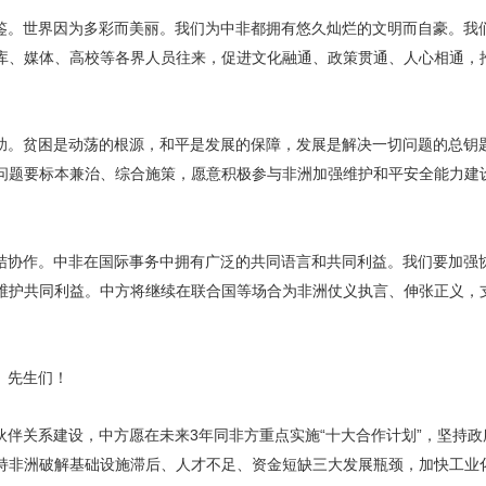
鉴。世界因为多彩而美丽。我们为中非都拥有悠久灿烂的文明而自豪。我
库、媒体、高校等各界人员往来，促进文化融通、政策贯通、人心相通，
助。贫困是动荡的根源，和平是发展的保障，发展是解决一切问题的总钥
问题要标本兼治、综合施策，愿意积极参与非洲加强维护和平安全能力建
结协作。中非在国际事务中拥有广泛的共同语言和共同利益。我们要加强
维护共同利益。中方将继续在联合国等场合为非洲仗义执言、伸张正义，
、先生们！
伙伴关系建设，中方愿在未来3年同非方重点实施“十大合作计划”，坚持
持非洲破解基础设施滞后、人才不足、资金短缺三大发展瓶颈，加快工业