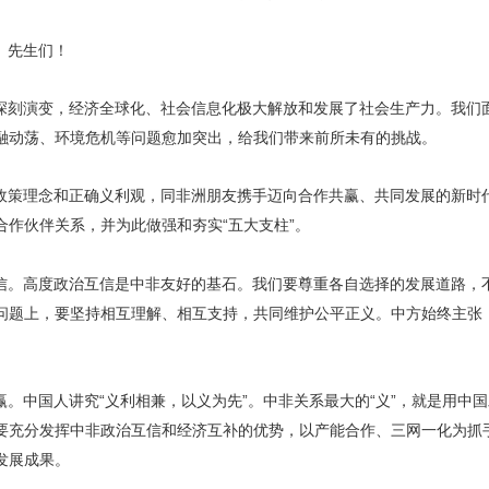
、先生们！
深刻演变，经济全球化、社会信息化极大解放和发展了社会生产力。我们
融动荡、环境危机等问题愈加突出，给我们带来前所未有的挑战。
政策理念和正确义利观，同非洲朋友携手迈向合作共赢、共同发展的新时
合作伙伴关系，并为此做强和夯实“五大支柱”。
信。高度政治互信是中非友好的基石。我们要尊重各自选择的发展道路，
问题上，要坚持相互理解、相互支持，共同维护公平正义。中方始终主张
。中国人讲究“义利相兼，以义为先”。中非关系最大的“义”，就是用中
要充分发挥中非政治互信和经济互补的优势，以产能合作、三网一化为抓
发展成果。