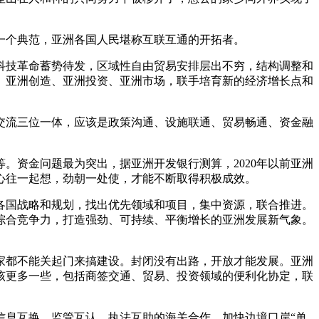
一个典范，亚洲各国人民堪称互联互通的开拓者。
科技革命蓄势待发，区域性自由贸易安排层出不穷，结构调整和
、亚洲创造、亚洲投资、亚洲市场，联手培育新的经济增长点和
交流三位一体，应该是政策沟通、设施联通、贸易畅通、资金融
。资金问题最为突出，据亚洲开发银行测算，2020年以前亚洲
，心往一起想，劲朝一处使，才能不断取得积极成效。
各国战略和规划，找出优先领域和项目，集中资源，联合推进。
综合竞争力，打造强劲、可持续、平衡增长的亚洲发展新气象。
家都不能关起门来搞建设。封闭没有出路，开放才能发展。亚洲
该更多一些，包括商签交通、贸易、投资领域的便利化协定，联
信息互换、监管互认、执法互助的海关合作，加快边境口岸“单