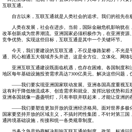
互联互通。
自古以来，互联互通就是人类社会的追求。我们的祖先在
人类在发展，社会在进步。当前，国际金融危机影响犹在
改革创新成为世界潮流。亚洲国家必须积极作为，在亚洲资源
竞争优势。实现这些目标，互联互通是其中一个关键环节。
今天，我们要建设的互联互通，不仅是修路架桥，不光是
通、民心相通五大领域齐头并进。这是全方位、立体化、网络
亚洲互联互通建设既面临机遇，也存在困难。各国制度和法
地区每年基础设施投资需求高达7300亿美元。解决这些问题
——我们要实现亚洲国家联动发展。亚洲各国高度重视互
这有利于降低物流成本、创造需求和就业、发挥比较优势和后
亚洲各国就像一盏盏明灯，只有串联并联起来，才能让亚洲的
——我们要塑造更加开放的亚洲经济格局。面对世界多极
国家要坚持开放的区域主义，不搞封闭性集团，不针对第三国
通跨境基础设施，衔接和统一各类规章制度。
当务之急是协商解决影响互联互通的制度、政策、标准问