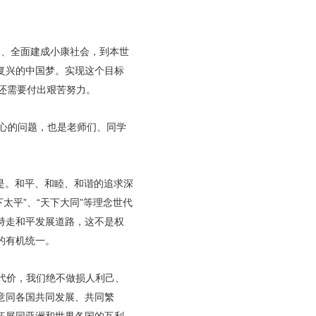
番、全面建成小康社会，到本世
复兴的中国梦。实现这个目标
还需要付出艰苦努力。
关心的问题，也是老师们、同学
是。和平、和睦、和谐的追求深
太平”、“天下大同”等理念世代
持走和平发展道路，这不是权
的有机统一。
代价，我们绝不做损人利己、
意同各国共同发展、共同繁