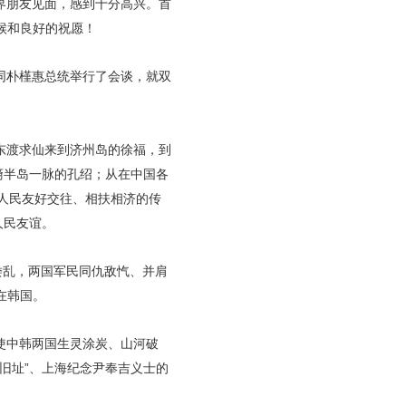
界朋友见面，感到十分高兴。首
候和良好的祝愿！
同朴槿惠总统举行了会谈，就双
东渡求仙来到济州岛的徐福，到
裔半岛一脉的孔绍；从在中国各
人民友好交往、相扶相济的传
人民友谊。
倭乱，两国军民同仇敌忾、并肩
在韩国。
使中韩两国生灵涂炭、山河破
旧址”、上海纪念尹奉吉义士的