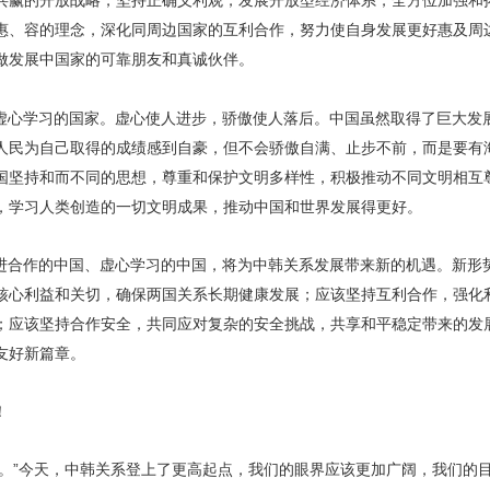
共赢的开放战略，坚持正确义利观，发展开放型经济体系，全方位加强和
惠、容的理念，深化同周边国家的互利合作，努力使自身发展更好惠及周
做发展中国家的可靠朋友和真诚伙伴。
虚心学习的国家。虚心使人进步，骄傲使人落后。中国虽然取得了巨大发
人民为自己取得的成绩感到自豪，但不会骄傲自满、止步不前，而是要有
国坚持和而不同的思想，尊重和保护文明多样性，积极推动不同文明相互
，学习人类创造的一切文明成果，推动中国和世界发展得更好。
进合作的中国、虚心学习的中国，将为中韩关系发展带来新的机遇。新形
核心利益和关切，确保两国关系长期健康发展；应该坚持互利合作，强化
；应该坚持合作安全，共同应对复杂的安全挑战，共享和平稳定带来的发
友好新篇章。
！
楼。”今天，中韩关系登上了更高起点，我们的眼界应该更加广阔，我们的