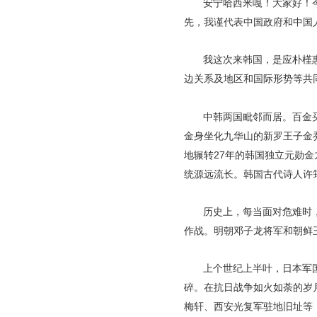
安宁哈西米嘎！大家好！
先，我谨代表中国政府和中国
我这次来韩国，是应朴槿
边关系及地区和国际形势等共
中韩两国毗邻而居。百金
金身坐化九华山的新罗王子金
地辗转27年的韩国独立元勋
统源远流长。韩国古代诗人许
历史上，每当面对危难时
作战。明朝邓子龙将军和朝鲜
上个世纪上半叶，日本军
碎。在抗日战争如火如荼的岁
梅轩、西安光复军驻地旧址等