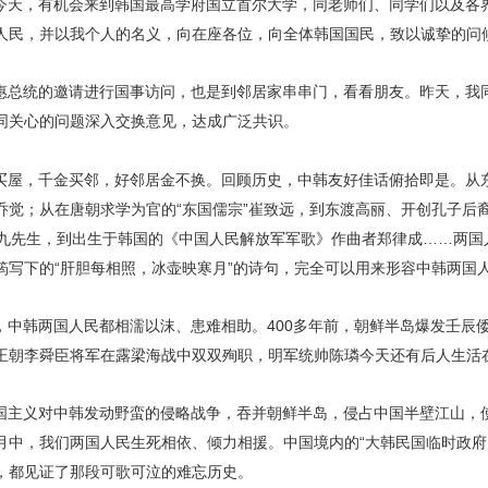
今天，有机会来到韩国最高学府国立首尔大学，同老师们、同学们以及各
人民，并以我个人的名义，向在座各位，向全体韩国国民，致以诚挚的问
惠总统的邀请进行国事访问，也是到邻居家串串门，看看朋友。昨天，我
同关心的问题深入交换意见，达成广泛共识。
买屋，千金买邻，好邻居金不换。回顾历史，中韩友好佳话俯拾即是。从
乔觉；从在唐朝求学为官的“东国儒宗”崔致远，到东渡高丽、开创孔子后
金九先生，到出生于韩国的《中国人民解放军军歌》作曲者郑律成……两国
筠写下的“肝胆每相照，冰壶映寒月”的诗句，完全可以用来形容中韩两国
，中韩两国人民都相濡以沫、患难相助。400多年前，朝鲜半岛爆发壬辰
王朝李舜臣将军在露梁海战中双双殉职，明军统帅陈璘今天还有后人生活
国主义对中韩发动野蛮的侵略战争，吞并朝鲜半岛，侵占中国半壁江山，
月中，我们两国人民生死相依、倾力相援。中国境内的“大韩民国临时政府
，都见证了那段可歌可泣的难忘历史。