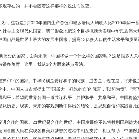
客观存在的，并不会随着这样那样的说法而改变。
标，这就是到2020年国内生产总值和城乡居民人均收入比2010年翻一
的社会主义现代化国家。我们形象地把这个目标概括为实现中华民族伟大
中国仍然是世界上最大的发展中国家，提高13亿多人口的生活水平和质量
年文明历史的国家，面向未来，中国将做一个什么样的国家呢？这是很多人
有很多角度，这里，我从3个方面来谈点看法。
维护和平的国家。中华民族是爱好和平的民族，过去是，现在是，将来也
中。中国人自古就提出了“国虽大，好战必亡”的箴言，“以和为贵”、“天下
惜和平，希望同世界各国一道共谋和平、共护和平、共享和平。中国将坚
是从历史、现实、未来的客观判断中得出的结论，是思想自信和实践自觉
促进合作的国家。21世纪是合作的世纪。中国发展绝不以牺牲别国利益为
意同各国人民在实现各自美好梦想的过程中相互支持、相互帮助，中国愿