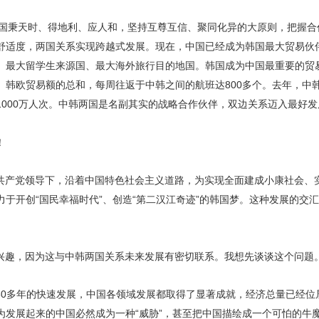
，两国秉天时、得地利、应人和，坚持互尊互信、聚同化异的大原则，把握
舒适度，两国关系实现跨越式发展。现在，中国已经成为韩国最大贸易伙
、最大留学生来源国、最大海外旅行目的地国。韩国成为中国最重要的贸
韩欧贸易额的总和，每周往返于中韩之间的航班达800多个。去年，中韩
1000万人次。中韩两国是名副其实的战略合作伙伴，双边关系迈入最好发
！
共产党领导下，沿着中国特色社会主义道路，为实现全面建成小康社会、
于开创“国民幸福时代”、创造“第二汉江奇迹”的韩国梦。这种发展的交
兴趣，因为这与中韩两国关系未来发展有密切联系。我想先谈谈这个问题
30多年的快速发展，中国各领域发展都取得了显著成就，经济总量已经位
为发展起来的中国必然成为一种“威胁”，甚至把中国描绘成一个可怕的牛