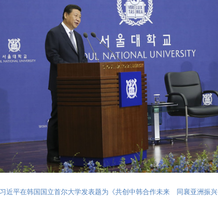
主席习近平在韩国国立首尔大学发表题为《共创中韩合作未来 同襄亚洲振兴